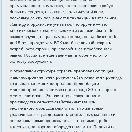
промышленного комплек­са, но его конверсия требует
больших средств, а главное, политиче­ской воли,
поскольку до сих пор имеются тенденции найти рынки
сбыта для оружия, не учитывая, что оружие — это
«политический товар» со своими законами сбыта. Во
всяком случае, по разным расчетам, понадобится от 5
до 15 лет, прежде чем ВПК мог бы с лихвой покрыть
потребности страны, приспособиться к требовани­ям
рынка. Россия все еще занимает второе место по
экспорту воо­ружения.
В отраслевой структуре отрасли преобладают общее
машино­строение, электротехника (включая электронику),
транспортное ма­шиностроение. Доля общего
машиностроения, занимавшего в кон­це 80-х гг. первое
место, снизилась. Это связано с сокращением
производства сельскохозяйственных машин,
текстильного оборудо­вания и т.п.; в то же время
увеличился выпуск дорожно-строительных машин или
появились новые производства — например, робо­
тотехника, конторское оборудование и т.п. Перейти на