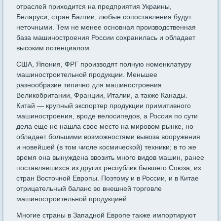
отраслей приходится на предприятия Украины,
Беларуси, стран Балтии, любые сопо­ставления будут
неточными. Тем не менее основная производственная
база машиностроения России сохранилась и обладает
высоким потенциалом.
США, Япония, ФРГ производят полную номенклатуру
машино­строительной продукции. Меньшее
разнообразие типично для ма­шиностроения
Великобритании, Франции, Италии, а также Кана­ды.
Китай — крупный экспортер продукции примитивного
машино­строения, вроде велосипедов, а Россия по сути
дела еще не нашла свое место на мировом рынке, но
обладает большими возможностя­ми вывоза вооружения
и новейшей (в том числе космической) тех­ники; в то же
время она вынуждена ввозить много видов машин, ранее
поставлявшихся из других республик бывшего Союза, из
стран Восточной Европы. Поэтому и в России, и в Китае
отрицательный баланс во внешней торговле
машиностроительной продукцией.
Многие страны в Западной Европе также импортируют