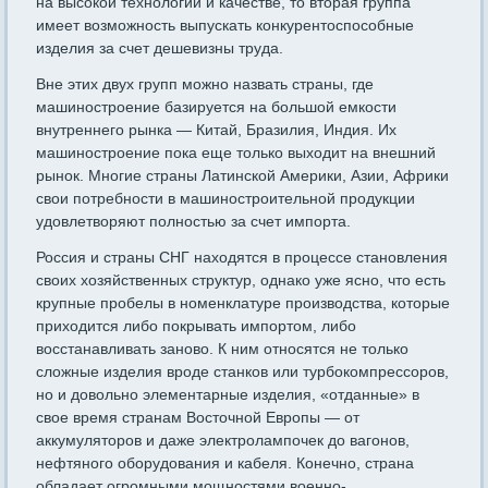
на высокой технологии и качестве, то вторая группа
имеет возможность выпускать конку­рентоспособные
изделия за счет дешевизны труда.
Вне этих двух групп можно назвать страны, где
машиностроение базируется на большой емкости
внутреннего рынка — Китай, Бра­зилия, Индия. Их
машиностроение пока еще только выходит на внешний
рынок. Многие страны Латинской Америки, Азии, Афри­ки
свои потребности в машиностроительной продукции
удовлетво­ряют полностью за счет импорта.
Россия и страны СНГ находятся в процессе становления
своих хозяйственных структур, однако уже ясно, что есть
крупные пробе­лы в номенклатуре производства, которые
приходится либо покры­вать импортом, либо
восстанавливать заново. К ним относятся не только
сложные изделия вроде станков или турбокомпрессоров,
но и довольно элементарные изделия, «отданные» в
свое время стра­нам Восточной Европы — от
аккумуляторов и даже электролампо­чек до вагонов,
нефтяного оборудования и кабеля. Конечно, страна
обладает огромными мощностями военно-