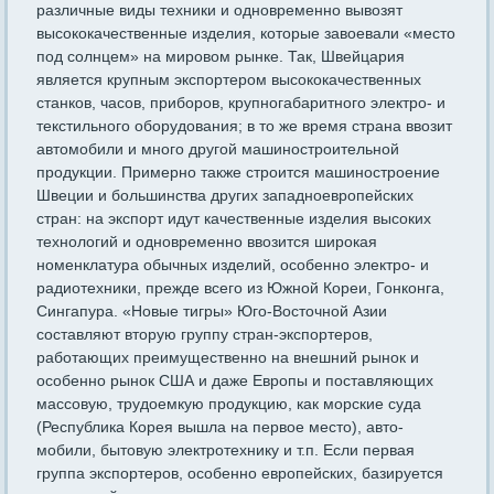
различ­ные виды техники и одновременно вывозят
высококачественные из­делия, которые завоевали «место
под солнцем» на мировом рынке. Так, Швейцария
является крупным экспортером высококачествен­ных
станков, часов, приборов, крупногабаритного электро- и
текстильного оборудования; в то же время страна ввозит
автомоби­ли и много другой машиностроительной
продукции. Примерно так­же строится машиностроение
Швеции и большинства других запад­ноевропейских
стран: на экспорт идут качественные изделия высо­ких
технологий и одновременно ввозится широкая
номенклатура обычных изделий, особенно электро- и
радиотехники, прежде всего из Южной Кореи, Гонконга,
Сингапура. «Новые тигры» Юго-Восточной Азии
составляют вторую группу стран-экспортеров,
работающих преимущественно на внешний рынок и
особенно рынок США и даже Европы и поставляющих
массовую, трудоемкую продукцию, как морские суда
(Республика Корея вышла на первое место), авто­
мобили, бытовую электротехнику и т.п. Если первая
группа экспор­теров, особенно европейских, базируется