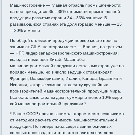
Машиностроение — главная отрасль промышленности:
на нее приходится 35—38% стоимости промышленной
продукции развитых стран и 34—36% занятых. В
развивающихся странах эта доля гораздо меньше — 15
—20% и менее.
По общей стоимости продукции первое место прочно
занимают США, на втором месте — Япония, на третьем
— ФРГ, лидер запад­ноевропейского машиностроения;
вслед за ними идет Китай. Масш­табы
машиностроительной продукции остальных стран уже на
по­рядок меньше, но в число ведущих стран входят
Франция, Велико­британия, Италия, Канада, Бразилия и
Испания, которые замыкают десятку крупнейших
производителей машиностроительной продук­ции мира.
Все остальные страны дают суммарно менее 10% миро­
вой машиностроительной продукции.*
* Ранее СССР прочно занимал второе место независимо
от методики рас­чета стоимости машиностроительной
продукции. Но теперь из-за свертыва­ния основных
военных производств и того, что значительная доля