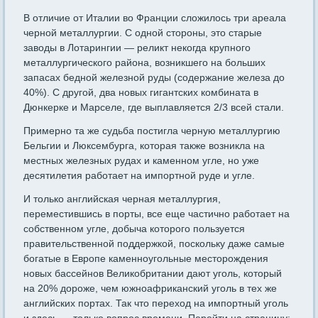
В отличие от Италии во Франции сложилось три ареала
черной металлургии. С одной стороны, это старые
заводы в Лотарингии — реликт некогда крупного
металлургического района, возникшего на больших
запасах бедной железной руды (содержание железа до
40%). С другой, два новых гигантских комбината в
Дюнкерке и Марселе, где выплавляется 2/3 всей стали.
Примерно та же судьба постигла черную металлургию
Бельгии и Люксембурга, которая также возникла на
местных железных рудах и каменном угле, но уже
десятилетия работает на импортной руде и угле.
И только английская черная металлургия,
переместившись в пор­ты, все еще частично работает на
собственном угле, добыча которо­го пользуется
правительственной поддержкой, поскольку даже са­мые
богатые в Европе каменноугольные месторождения
новых бас­сейнов Великобритании дают уголь, который
на 20% дороже, чем южноафриканский уголь в тех же
английских портах. Так что пере­ход на импортный уголь