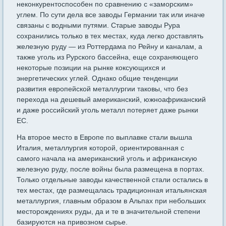
неконкурентоспособен по сравнению с «заморским»
углем. По сути дела все заводы Германии так или иначе
связаны с водными путями. Старые заводы Рура
сохранились только в тех местах, куда легко доставлять
железную руду — из Роттердама по Рейну и каналам, а
также уголь из Рурского бассей­на, еще сохраняющего
некоторые позиции на рынке коксующихся и
энергетических углей. Однако общие тенденции
развития европей­ской металлургии таковы, что без
перехода на дешевый американ­ский, южноафриканский
и даже российский уголь металл потеряет даже рынки
ЕС.
На второе место в Европе по выплавке стали вышла
Италия, металлургия которой, ориентированная с
самого начала на амери­канский уголь и африканскую
железную руду, после войны была размещена в портах.
Только отдельные заводы качественной стали остались в
тех местах, где размещалась традиционная итальянская
металлургия, главным образом в Альпах при небольших
месторож­дениях руды, да и те в значительной степени
базируются на привоз­ном сырье.