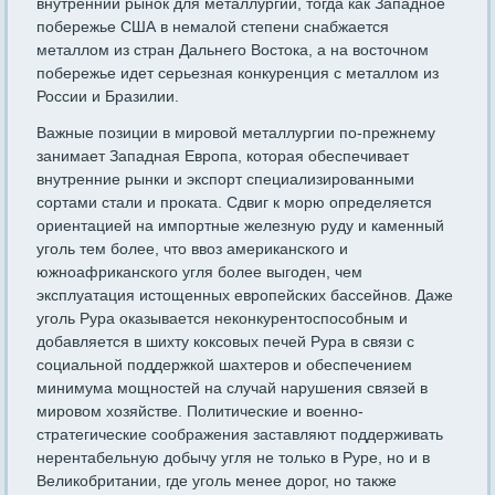
внутренний рынок для металлургии, тогда как Западное
побережье США в не­малой степени снабжается
металлом из стран Дальнего Востока, а на восточном
побережье идет серьезная конкуренция с металлом из
России и Бразилии.
Важные позиции в мировой металлургии по-прежнему
занимает Западная Европа, которая обеспечивает
внутренние рынки и экс­порт специализированными
сортами стали и проката. Сдвиг к морю определяется
ориентацией на импортные железную руду и камен­ный
уголь тем более, что ввоз американского и
южноафриканского угля более выгоден, чем
эксплуатация истощенных европейских бас­сейнов. Даже
уголь Рура оказывается неконкурентоспособным и
добавляется в шихту коксовых печей Рура в связи с
социальной поддержкой шахтеров и обеспечением
минимума мощностей на слу­чай нарушения связей в
мировом хозяйстве. Политические и воен­но-
стратегические соображения заставляют поддерживать
нерента­бельную добычу угля не только в Руре, но и в
Великобритании, где уголь менее дорог, но также