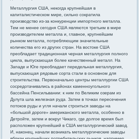
Металлургия США, некогда крупнейшая в
капиталистическом мире, сильно сократила
производство из-за конкуренции импортного металла.
Тем не менее сегодня США являются третьим в мире
производителем металла и, главное, крупнейшим
рынком металла, потребляющим значительные
количества его из других стран. На востоке США
преобладает традиционная черная металлургия пол­ного
цикла, выпускающая более качественный металл. На
Западе и Юге преобладает передельная металлургия,
выпускающая рядовые сорта стали в основном для
строительства. Первоначально центры металлургии США
сосредотачивались в районах каменноугольного
бассейна Пенсильвании: к ним по Великим озерам из
Дулута шла железная руда. Затем в точках пересечения
потоков руды и угля начали строиться заводы на
«большой дороге» американского ме­талла, особенно в
Детройте, затем и вокруг Чикаго, где долгое вре­мя был
расположен крупнейший в США металлургический завод.
И, наконец, начали возникать металлургические заводы
вблизи круп­нейших потребительских рынков, например,