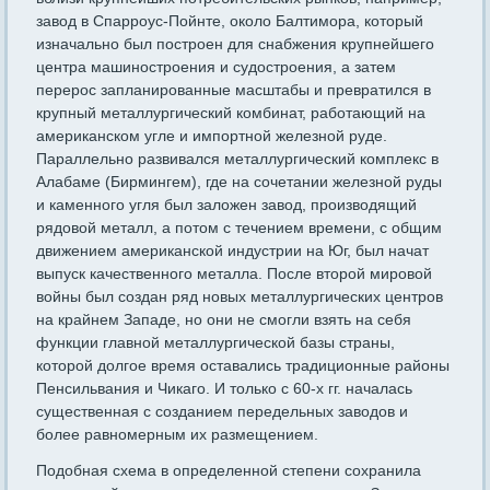
завод в Спарроус-Пойнте, около Балтимора, который
изначально был построен для снаб­жения крупнейшего
центра машиностроения и судостроения, а за­тем
перерос запланированные масштабы и превратился в
крупный металлургический комбинат, работающий на
американском угле и импортной железной руде.
Параллельно развивался металлургиче­ский комплекс в
Алабаме (Бирмингем), где на сочетании железной руды
и каменного угля был заложен завод, производящий
рядовой металл, а потом с течением времени, с общим
движением амери­канской индустрии на Юг, был начат
выпуск качественного метал­ла. После второй мировой
войны был создан ряд новых металлурги­ческих центров
на крайнем Западе, но они не смогли взять на себя
функции главной металлургической базы страны,
которой долгое время оставались традиционные районы
Пенсильвания и Чикаго. И только с 60-х гг. началась
существенная с созданием передель­ных заводов и
более равномерным их размещением.
Подобная схема в определенной степени сохранила