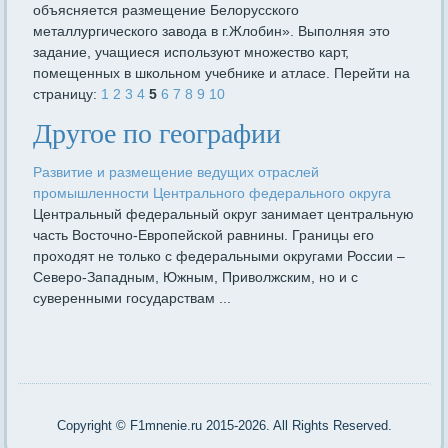
объясняется размещение Белорусского
металлургического завода в г.Жлобин». Выполняя это
задание, учащиеся используют множество карт,
помещенных в школьном учебнике и атласе. Перейти на
страницу:
1
2
3
4
5
6
7
8
9
10
Другое по географии
Развитие и размещение ведущих отраслей
промышленности Центрального федерального округа
Центральный федеральный округ занимает центральную
часть Восточно-Европейской равнины. Границы его
проходят не только с федеральными округами России –
Северо-Западным, Южным, Приволжским, но и с
суверенными государствам ...
Copyright © F1mnenie.ru 2015-2026. All Rights Reserved.