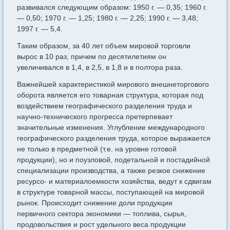
развивал­ся следующим образом: 1950 г. — 0,35; 1960 г.
— 0,50; 1970 г. — 1,25; 1980 г. — 2,25; 1990 г. — 3,48;
1997 г. — 5,4.
Таким образом, за 40 лет объем мировой торговли
вырос в 10 раз, причем по десятилетиям он
увеличивался в 1,4, в 2,5, в 1,8 и в полтора раза.
Важнейшей характеристикой мирового внешнеторгового
оборота является его товарная структура, которая под
воздействием географи­ческого разделения труда и
научно-технического прогресса претерпе­вает
значительные изменения. Углубление международного
географи­ческого разделения труда, которое выражается
не только в предмет­ной (т.е. на уровне готовой
продукции), но и поузловой, подетальной и постадийной
специализации производства, а также резкое сниже­ние
ресурсо- и материалоемкости хозяйства, ведут к сдвигам
в струк­туре товарной массы, поступающей на мировой
рынок. Происходит снижение доли продукции
первичного сектора экономики — топлива, сырья,
продовольствия и рост удельного веса продукции