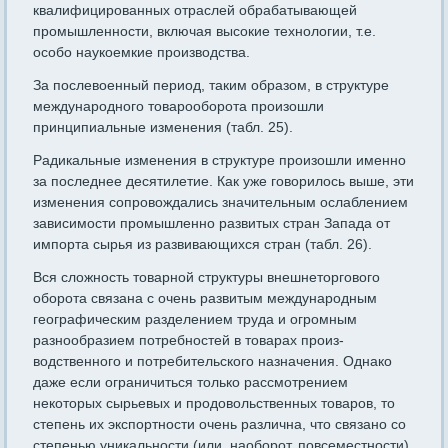
квалифици­рованных отраслей обрабатывающей
промышленности, включая вы­сокие технологии, т.е.
особо наукоемкие производства.
За послевоенный период, таким образом, в структуре
международ­ного товарооборота произошли
принципиальные изменения (табл. 25).
Радикальные изменения в структуре произошли именно
за по­следнее десятилетие. Как уже говорилось выше, эти
изменения со­провождались значительным ослаблением
зависимости промышленно развитых стран Запада от
импорта сырья из развивающихся стран (табл. 26).
Вся сложность товарной структуры внешнеторгового
оборота свя­зана с очень развитым международным
географическим разделени­ем труда и огромным
разнообразием потребностей в товарах произ­
водственного и потребительского назначения. Однако
даже если ограничиться только рассмотрением
некоторых сырьевых и про­довольственных товаров, то
степень их экспортности очень различна, что связано со
степенью уникальности (или, наоборот, повсе­местности)