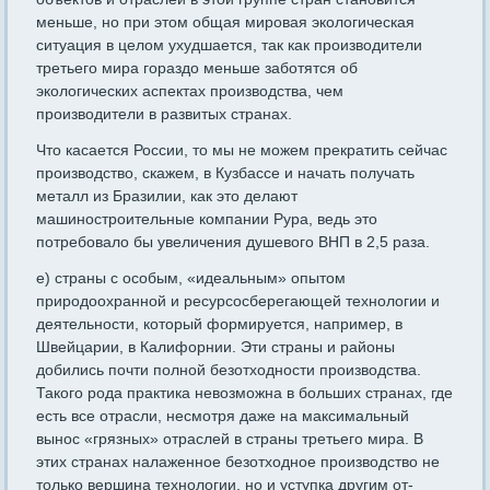
меньше, но при этом общая мировая эко­логическая
ситуация в целом ухудшается, так как производители
третьего мира гораздо меньше заботятся об
экологических аспек­тах производства, чем
производители в развитых странах.
Что касается России, то мы не можем прекратить сейчас
произ­водство, скажем, в Кузбассе и начать получать
металл из Брази­лии, как это делают
машиностроительные компании Рура, ведь это
потребовало бы увеличения душевого ВНП в 2,5 раза.
е) страны с особым, «идеальным» опытом
природоохранной и ресурсосберегающей технологии и
деятельности, который форми­руется, например, в
Швейцарии, в Калифорнии. Эти страны и рай­оны
добились почти полной безотходности производства.
Такого рода практика невозможна в больших странах, где
есть все отрас­ли, несмотря даже на максимальный
вынос «грязных» отраслей в страны третьего мира. В
этих странах налаженное безотходное про­изводство не
только вершина технологии, но и уступка другим от­