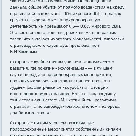
экономическими возможностями. По обоб­щенным
данным, общие убытки от прямого воздействия на среду
оцениваются в целом в 5—8% мирового ВВП, тогда как
средства, выделяемые на природоохранную
деятельность не превышают 0,6— 0,8% мирового ВВП.
Это соотношение, конечно, различно у стран разных
типов, что вытекает из эколого-экономической типологии
страноведческого характера, предложенной
Б.Н.Зиминым:
а) страны с крайне низким уровнем экономического
развития, где понятие «экологизация» — в лучшем
случае повод для природо­охранных мероприятий,
проводимых за счет иностранных инвесто­ров, а в
худшем рассматривается как удобный повод для
иностран­ного вмешательства. На все «экодоводы» у
таких стран один ответ: «Мы хотим быть «развитыми
странами», а не заповедником-храни­телем кислорода
для богатых стран».
б) страны с низким уровнем развития, где
природоохранные ме­роприятия собственными силами
практически не проводятся, а только осуществляются