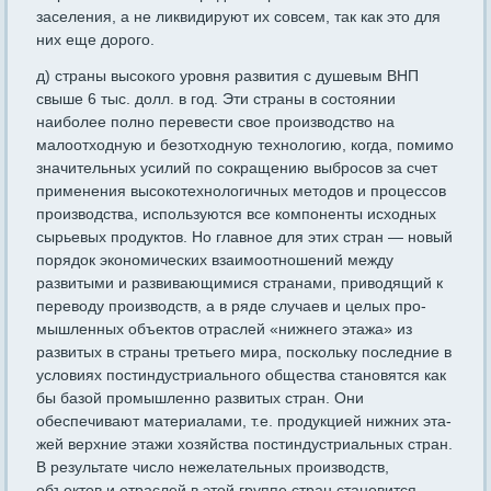
заселения, а не ликвидируют их совсем, так как это для
них еще дорого.
д) страны высокого уровня развития с душевым ВНП
свыше 6 тыс. долл. в год. Эти страны в состоянии
наиболее полно переве­сти свое производство на
малоотходную и безотходную техноло­гию, когда, помимо
значительных усилий по сокращению выбросов за счет
применения высокотехнологичных методов и процессов
про­изводства, используются все компоненты исходных
сырьевых продук­тов. Но главное для этих стран — новый
порядок экономических взаимоотношений между
развитыми и развивающимися странами, приводящий к
переводу производств, а в ряде случаев и целых про­
мышленных объектов отраслей «нижнего этажа» из
развитых в стра­ны третьего мира, поскольку последние в
условиях постиндустри­ального общества становятся как
бы базой промышленно развитых стран. Они
обеспечивают материалами, т.е. продукцией нижних эта­
жей верхние этажи хозяйства постиндустриальных стран.
В резуль­тате число нежелательных производств,
объектов и отраслей в этой группе стран становится