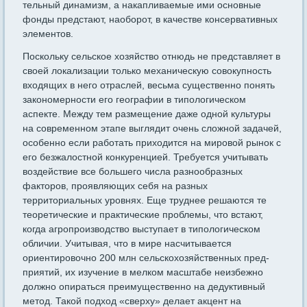
тельный динамизм, а накапливаемые ими основные
фонды предстают, наоборот, в качестве консервативных
элементов.
Поскольку сельское хозяйство отнюдь не представляет в
своей локализации только механическую совокупность
входящих в него отраслей, весьма существенно понять
закономерности его геогра­фии в типологическом
аспекте. Между тем размещение даже одной культуры
на современном этапе выглядит очень сложной задачей,
особенно если работать приходится на мировой рынок с
его безжа­лостной конкуренцией. Требуется учитывать
воздействие все боль­шего числа разнообразных
факторов, проявляющих себя на разных
территориальных уровнях. Еще труднее решаются те
теоретические и практические проблемы, что встают,
когда агропроизводство вы­ступает в типологическом
обличии. Учитывая, что в мире насчитывается
ориентировочно 200 млн сельскохозяйственных пред­
приятий, их изучение в мелком масштабе неизбежно
должно опи­раться преимущественно на дедуктивный
метод. Такой подход «свер­ху» делает акцент на