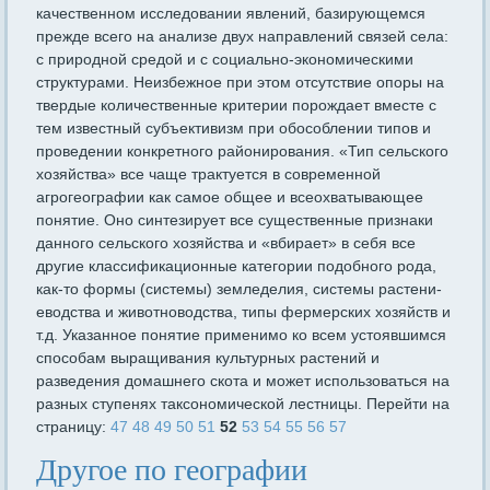
качественном исследовании явлений, базиру­ющемся
прежде всего на анализе двух направлений связей села:
с природной средой и с социально-экономическими
структурами. Не­избежное при этом отсутствие опоры на
твердые количественные критерии порождает вместе с
тем известный субъективизм при обособлении типов и
проведении конкретного районирования. «Тип сельского
хозяйства» все чаще трактуется в современной
агрогеографии как самое общее и всеохватывающее
понятие. Оно синтези­рует все существенные признаки
данного сельского хозяйства и «вбирает» в себя все
другие классификационные категории подо­бного рода,
как-то формы (системы) земледелия, системы растени­
еводства и животноводства, типы фермерских хозяйств и
т.д. Ука­занное понятие применимо ко всем устоявшимся
способам выращи­вания культурных растений и
разведения домашнего скота и может использоваться на
разных ступенях таксономической лестницы. Перейти на
страницу:
47
48
49
50
51
52
53
54
55
56
57
Другое по географии