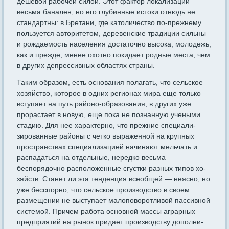
дешевой рабочей силой. Этот фактор локализа­ции
весьма банален, но его глубинные истоки отнюдь не
стандарт­ны: в Бретани, где католичество по-прежнему
пользуется авторите­том, деревенские традиции сильны
и рождаемость населения доста­точно высока, молодежь,
как и прежде, менее охотно покидает род­ные места, чем
в других депрессивных областях страны.
Таким образом, есть основания полагать, что сельское
хозяйство, которое в одних регионах мира еще только
вступает на путь районо-образования, в других уже
прорастает в новую, еще пока не познан­ную учеными
стадию. Для нее характерно, что прежние специали­
зированные районы с четко выраженной на крупных
пространствах специализацией начинают мельчать и
распадаться на отдельные, не­редко весьма
беспорядочно расположенные сгустки разных типов хо­
зяйств. Станет ли эта тенденция всеобщей — неясно, но
уже бесспор­но, что сельское производство в своем
размещении не выступает малоповоротливой пассивной
системой. Причем работа основной мас­сы аграрных
предприятий на рынок придает производству дополни­