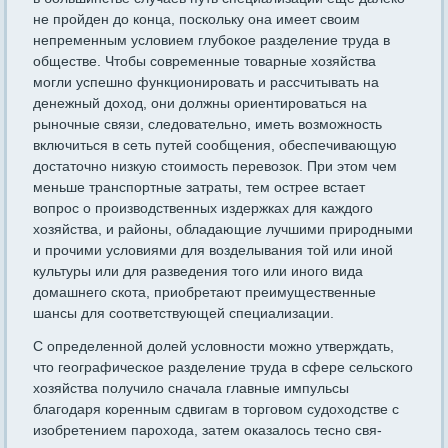
не пройден до конца, поскольку она имеет своим
непременным услови­ем глубокое разделение труда в
обществе. Чтобы современные то­варные хозяйства
могли успешно функционировать и рассчитывать на
денежный доход, они должны ориентироваться на
рыночные свя­зи, следовательно, иметь возможность
включиться в сеть путей со­общения, обеспечивающую
достаточно низкую стоимость перево­зок. При этом чем
меньше транспортные затраты, тем острее вста­ет
вопрос о производственных издержках для каждого
хозяйства, и районы, обладающие лучшими природными
и прочими условиями для возделывания той или иной
культуры или для разведения того или иного вида
домашнего скота, приобретают преимущественные
шансы для соответствующей специализации.
С определенной долей условности можно утверждать,
что гео­графическое разделение труда в сфере сельского
хозяйства получи­ло сначала главные импульсы
благодаря коренным сдвигам в торговом судоходстве с
изобретением парохода, затем оказалось тесно свя­