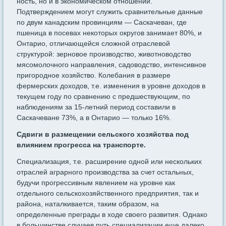
ность, но и в экономическом отношении.
Подтверждением могут служить сравнительные данные
по двум канадским провинциям — Саскачеван, где
пшеница в посевах некоторых округов занимает 80%, и
Онтарио, отличающейся сложной отраслевой
структурой: зерновое производство, животноводство
мясомолочного направле­ния, садоводство, интенсивное
пригородное хозяйство. Колебания в размере
фермерских доходов, т.е. изменения в уровне доходов в
текущем году по сравнению с предшествующим, по
наблюдениям за 15-летний период составили в
Саскачеване 73%, а в Онтарио — только 16%.
Сдвиги в размещении сельского хозяйства под
влиянием прогресса на транспорте.
Специализация, т.е. расширение одной или нескольких
отраслей аграрного производства за счет осталь­ных,
будучи прогрессивным явлением на уровне как
отдельного сель­скохозяйственного предприятия, так и
района, наталкивается, та­ким образом, на
определенные преграды в ходе своего развития. Однако
в большинстве случаев путь специализации еще далеко