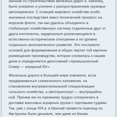
занным со строительством железных дорог и, наконец,
было уско­рено и усилено с распространением грузовых
автоперевозок. С по­зиций мирового хозяйства особо
значимые последствия имел тех­нический прогресс на
морском флоте, так как удалось объединить в
глобальную хозяйственную систему отдаленные друг от
друга кон­тиненты, кардинально различающиеся в
естественно-историческом отношении и по уровню
социально-экономического развития. Это послужило
основой для формирования в общих чертах той картины
размещения производства, которая сложилась к нашим
дням и определяется дихотомией «промышленный
Север — аграрный Юг».
Железные дороги в большей мере повлияли, если
придерживать­ся схематичного изложения, на
становление внутрирегиональной специализации
сельского хозяйства, а автотранспорт — внутрирайон­
ной. Причем им по-прежнему трудно соперничать в
доставке массо­вых аграрных грузов с торговыми судами.
Так, уже с конца XIX в. в Шанхай привести пшеницу из
Австралии было дешевле, чем даже из близко