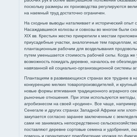
рабочих рук в более выигрышном положении оказыва
поскольку размеры их производства регулируются вели
на наемный труд достаточно ограничен.
На сходные выводы наталкивает и исторический опыт с
Насаждавшиеся колхозы и совхозы во многом были схо
XIX вв. Крестьян жестко прикрепили к местам приложе
приусадебные участки, аналогичные тем парцеллам, к
плантаци­онным рабочим для возделывания продовольс
путем уменьшается стоимость рабочей силы. Когда же у
возможность покидать деревню, началось ее обезлюд
навязанной ей социально-организа­ционной системы аг
Плантациям в развивающихся странах все труднее в 
конкуренцию мелких товаропроизводителей, и крупный
новые формы втягивания тра­диционного аграрного се
рыночные отноше­ния. При этом используются методы
агробиз­несом на своей «родине». Все чаще, например
Сенегале и других странах Западной Африки или хлоп
закупается согласно заранее заключен­ным с земледел
сами не занимаясь непосредственно сельскохозяйстве
поставля­ют деревне сортовые семена и удобрения, ок
помощь и гарантируют приобретение урожая по фикси