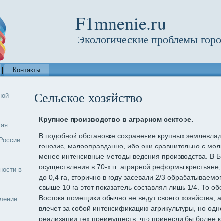
F1mnenie.ru
Экологические проблемы горо
Контакты
Сельское хозяйство
ной
Крупное производство в аграрном секторе.
тая
В подобной об­становке сохранение крупных землевл
России
генезис, малооправданно, ибо они сравнительно с мел
менее интенсивные методы ведения произ­водства. В 
осуществления в 70-х гг. аграр­ной реформы крестьян
ности в
до 0,4 га, вто­рично в году засевали 2/3 обрабатываемо
свыше 10 га этот показатель составлял лишь 1/4. То обс
Востока помещики обычно не ведут своего хозяйства, а
еление
влечет за собой интенсифика­цию агрикультуры, но одн
реализации тех преимуществ, что принесли бы более 