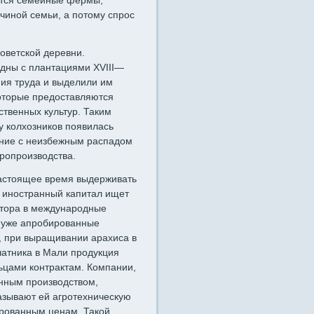
ются семейные фермы,
чиной семьи, а потому спрос
оветской деревни.
д­ны с плантациями XVIII—
ния труда и выделили им
оторые предоставляются
твенных культур. Таким
 колхозни­ков появилась
ение с неизбежным распадом
ропроизводства.
настоящее время выдерживать
 иностранный капитал ищет
ктора в международные
, уже апробированные
, при выращивании арахиса в
чатника в Мали продукция
ьцами контрактам. Компании,
нным производством,
азывают ей агротехни­ческую
ро­ванным ценам. Такой