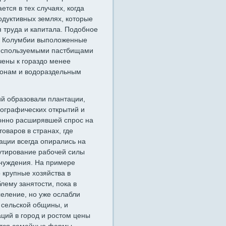
тся в тех случаях, когда
дуктивных землях, которые
 труда и капитала. Подобное
 в Колумбии выположенные
 используемы­ми пастбищами
чены к гораздо менее
лонам и водораздельным
й обра­зовали плантации,
еографических открытий и
лонно расширявшей спрос на
оваров в странах, где
ации всегда опирались на
утирование рабочей силы
инуждения. На примере
 крупные хозяйства в
лему занятости, пока в
еление, но уже ослабли
сельской об­щины, и
ций в город и ростом цены