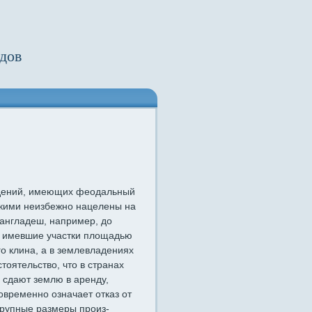
дов
адений, имеющих феодаль­ный
кими не­избежно нацелены на
Бангладеш, например, до
е, имевшие участки площадью
го клина, а в землевладе­ниях
тоя­тельство, что в странах
 сдают землю в аренду,
овременно означает отказ от
крупные размеры произ­