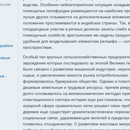
России
водства. Особенно неблагоприятная ситуация складывае
помещичьи латифундии размещаются на наиболее про
лучше других отзываются на допол­нительные вложения
положение прослеживается в андийских странах. Так,
плодородные участки в речных долинах заняты слабо
помещичьих хозяйств; крестьянские же наделы при­уро
удобным для возделывания элементам релье­фа — ск
 район
пространствам.
Особый тип крупных сельскохозяйственных предприяти
довые
зарождение которых последовало за эпохой Вели­ких г
было связано с развитием машинной индустрии, неук
сырье, и увеличением емкости рынка потребительских т
я -
формирова­лось буржуазное общество. Однако и плант
дешевые земельные и трудовые ресурсы, причем рекр
долго основывалось на внеэкономических мето­дах пр
плантационного сектора история еще раз показала, что
аграрной сфере сравнитель­но легко решают свою проб
деревне еще существует докапиталистическое перенас
социальные связи, удерживающие жителей в пределах 
появилось отходничество. С развитием массовых мигра