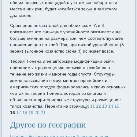
общих посевных площадей с учетом севооборотов и
места в них ржи, будет колебаться также в заметном
диапазоне.
Сравнение показателей для обеих схем, А и В,
показывает, что снижение урожайности оказывает еще
больше влияния на размеры зон, чем соответствующее
понижение цен на хлеб. Так, при низкой урожайности (5
зерен) выгонное хозяйство (зона 4) исчезает вовсе.
Теория Тюнена и ее авторские модификации были
приложимы к размещению сельского хозяйства в
течение его жизни и многие годы спустя. Структуры
землепользования вокруг многих европей­ских и
американских городов формировались в своих основных
чер­тах по теории Тюнена, которая во многом и
объясняла территори­альные структуры и размещение
типов хозяйства. Перейти на страницу:
11
12
13
14
15
16
17
18
19
20
21
Другое по географии
Границы России их контактная и барьерная роль