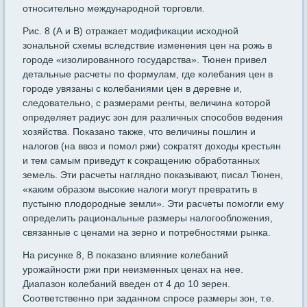
относительно международной торговли.
Рис. 8 (А и В) отражает модификации исходной
зональной схе­мы вследствие изменения цен на рожь в
городе «изолированного государства». Тюнен привел
детальные расчеты по формулам, где колебания цен в
городе увязаны с колебаниями цен в деревне и,
следовательно, с размерами ренты, величина которой
определяет радиус зон для различных способов ведения
хозяйства. Показано также, что величины пошлин и
налогов (на ввоз и помол ржи) сократят доходы крестьян
и тем самым приведут к сокращению обработанных
земель. Эти расчеты наглядно показывают, писал Тю­нен,
«каким образом высокие налоги могут превратить в
пустыню плодородные земли». Эти расчеты помогли ему
определить рацио­нальные размеры налогообложения,
связанные с ценами на зерно и потребностями рынка.
На рисунке 8, В показано влияние колебаний
урожайности ржи при неизменных ценах на нее.
Диапазон колебаний введен от 4 до 10 зерен.
Соответственно при заданном спросе размеры зон, т.е.