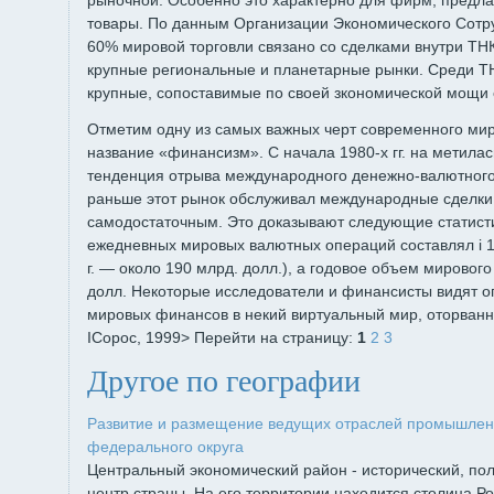
рыночной. Особенно это характерно для фирм, пред
товары. По данным Организации Экономического Сотру
60% мировой торговли связано со сделками внутри ТН
крупные региональные и планетарные рынки. Среди Т
крупные, сопоставимые по своей зкономической мощи 
Отметим одну из самых важных черт современного ми
название «финансизм». С начала 1980-х гг. на метила
тенденция отрыва международного денежно-валютного 
раньше этот рынок обслуживал международные сделки, 
самодостаточным. Это доказывают следующие статист
ежедневных мировых валютных операций составлял і 199
г. — около 190 млрд. долл.), а годовое объем мирового
долл. Некоторые исследователи и финансисты видят о
мировых финансов в некий виртуальный мир, оторванн
ІСорос, 1999> Перейти на страницу:
1
2
3
Другое по географии
Развитие и размещение ведущих отраслей промышлен
федерального округа
Центральный экономический район - исторический, по
центр страны. На его территории находится столица Ро