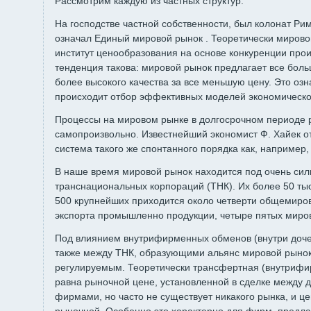
Рассмотрим каждую из частных структур.
На господстве частной собственности, был колонат Ри
означал Единый мировой рынок . Теоретически миров
институт ценообразования на основе конкуренции про
тенденция такова: мировой рынок предлагает все боль
более высокого качества за все меньшую цену. Это озн
происходит отбор эффективных моделей экономическог
Процессы на мировом рынке в долгосрочном периоде 
самопроизвольно. Известнейший экономист Ф. Хайек о
система такого же спонтанного порядка как, например, 
В наше время мировой рынок находится под очень си
транснациональных корпораций (ТНК). Их более 50 тыс
500 крупнейших приходится около четверти общемирово
экспорта промышленно продукции, четыре пятых миров
Под влиянием внутрифирменных обменов (внутри доче
также между ТНК, образующими альянс мировой рынок
регулируемым. Теоретически трансфертная (внутрифи
равна рыночной цене, установленной в сделке между
фирмами, но часто не существует никакого рынка, и ц