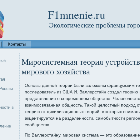
F1mnenie.ru
Экологические проблемы горо
Контакты
Миросистемная теория устройств
ной
мирового хозяйства
тая
Основы данной теории были заложены французским ге
России
последователь из США И. Валлерстайн создал теорию 
представления о современном обществе. Человечеств
взаимосвязанная общность. Такой целостный подход 
ности в
теорию от цивилизационных теорий, в которых вниман
акцентируется на разделенности, самобытности регио
сообщества.
еление
По Валлерстайну, мировая система — это образовани