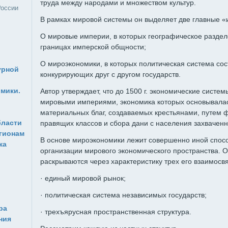
труда между народами и множеством культур.
России
В рамках мировой системы он выделяет две главные «
О мировые империи, в которых географическое раздел
границах имперской общности;
О мироэкономики, в которых политическая система сос
урной
конкурирующих друг с другом государств.
мики.
Автор утверждает, что до 1500 г. экономические сист
мировыми империями, экономика которых основывала
материальных благ, создаваемых крестьянами, путем ф
бласти
правящих классов и сбора дани с населения захваченн
гионам
В основе мироэкономики лежит совершенно иной спосо
ка
организации мирового экономического пространства. 
раскрываются через характеристику трех его взаимосвя
· единый мировой рынок;
· политическая система независимых государств;
ра
· трехъярусная пространственная структура.
ния