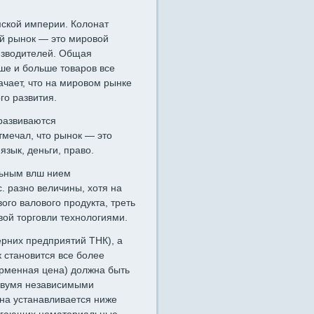
мской империи. Колонат
ой рынок — это мировой
изводителей. Общая
ше и больше товаров все
ачает, что на мировом рынке
о развития.
развиваются
тмечал, что рынок — это
язык, деньги, право.
льным влш нием
. разно величины, хотя на
го валового продукта, треть
ой торговли технологиями.
рних предприятий ТНК), а
 становится все более
рменная цена) должна быть
 двумя независимыми
ена устанавливается ниже