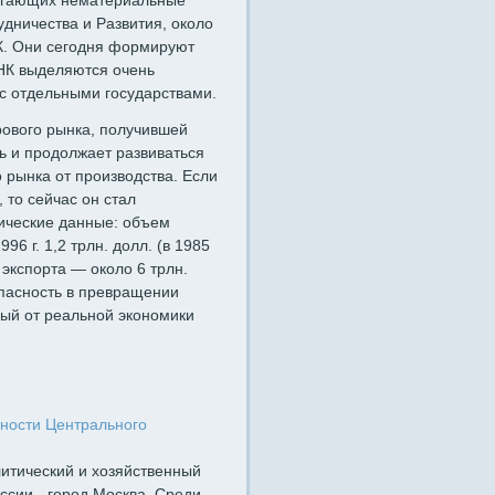
лагающих нематериальные
дничества и Развития, около
К. Они сегодня формируют
НК выделяются очень
с отдельными государствами.
рового рынка, получившей
сь и продолжает развиваться
рынка от производства. Если
то сейчас он стал
ические данные: объем
6 г. 1,2 трлн. долл. (в 1985
 экспорта — около 6 трлн.
пасность в превращении
ый от реальной экономики
ности Центрального
литический и хозяйственный
ссии - город Москва. Среди