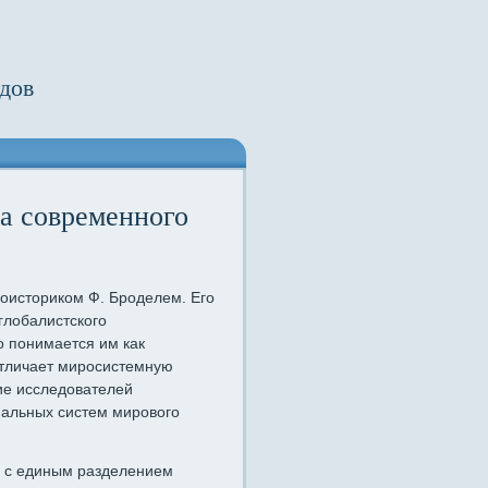
дов
а современного
оисториком Ф. Броделем. Его
глобалистского
о понимается им как
отличает миросистемную
ие исследователей
нальных систем мирового
е с единым разделением