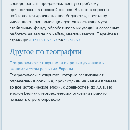
секторе решать продовольствен­ную проблему
приходилось на прежней основе. В итоге в деревне
наблюдается «расщепление бедности», поскольку
численность лиц, имеющих доступ к остающемуся
стабильным фонду обрабатывае­мых угодий и согласных
работать на земле по найму, увеличивается. Перейти на
страницу:
49
50
51
52
53
54
55
56
57
Другое по географии
Географические открытия и их роль в духовном и
экономическом развитии Европы
Географические открытия, которые заслуживают
определения большие, происходили на нашей планете
во все исторические эпохи, с древности и до XX в. Но
эпохой Великих географических открытий принято
называть строго определе ...