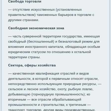
Свобода торговли
— отсутствие искусственных (установленных
правительством) таможенных барьеров в торговле с
другими странами.
Свободная экономическая зона
— часть суверенной террито­рии государства, имеющая
свободный (беспошлинный) и безналоговый режим для
вложения иностранного капитала, обладающая особым
юри­дическим статусом по отношению к остальной
территории страны.
Сектора, сферы хозяйства
— качественная квалификация от­раслей и видов
деятельности, в которой к первичным относят отрасли,
непосредственно использующие природные ресурсы, —
сельское и лесное хозяйство, охоту, рыбную ловлю,
добывающую (горноруд­ную промышленность); ко
вторичным — все отрасли обрабатываю­щей
промышленности и строительства; к третичным —
транспорт, торговлю, другие виды производственных,