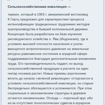
Сельскохозяйственная инволюция —
термин, который в 1963 г. американский востоковед
К.Гиртц предложил для характери­стики процесса
интенсификации традиционных трудоемких методов
агропроизводства в бывшей колониальной деревне.
Концепция бы­ла разработана на базе изучения
рисоводческого хозяйства о. Ява (Индонезия), где в
условиях высокой плотности населения и усили­
вающегося антропогенного давления на земельные
ресурсы равновес­ное состояние в аграрной сфере
поддерживается благодаря допол­нительным вложениям
труда. Его производительность падает, но выход
сельскохозяйственной продукции в расчете на один
гектар посевов растет. Новые приемы агротехники
вплоть до начала «зеле­ной революции» отторгаются в
условиях сельскохозяйственной инволюции, но старые
беспредельно обогащаются и усложняются. При этом
социальные и экономические структуры в деревне
остаются неизменными. Отсюда — порочный круг, ибо
из-за отсутствия тех­нологических сдвигов в аграрном