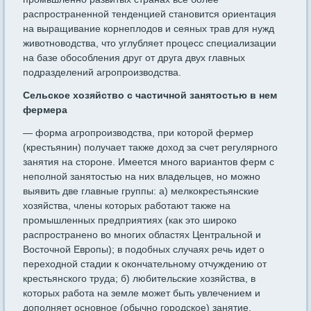
распространенной тенденцией становится ориентация
на выращивание корнеплодов и сеяных трав для нужд
животноводства, что углубляет процесс специализации
на базе обо­собления друг от друга двух главных
подразделений агропроизводства.
Сельское хозяйство с частичной занятостью в нем
ферме­ра
— форма агропроизводства, при которой фермер
(крестьянин) получает также доход за счет регулярного
занятия на стороне. Имеет­ся много вариантов ферм с
неполной занятостью на них владель­цев, но можно
выявить две главные группы: а) мелкокрестьянские
хозяйства, члены которых работают также на
промышленных предприятиях (как это широко
распространено во многих областях Центральной и
Восточной Европы); в подобных случаях речь идет о
переходной стадии к окончательному отчуждению от
крестьянского труда; б) любительские хозяйства, в
которых работа на земле может быть увлечением и
дополняет основное (обычно городское) занятие.