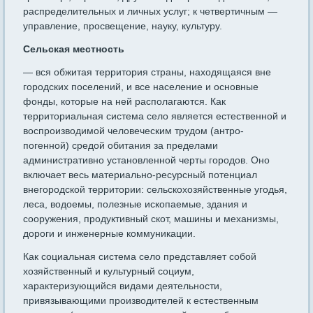
распределительных и лич­ных услуг; к четвертичным —
управление, просвещение, науку, культуру.
Сельская местность
— вся обжитая территория страны, находя­щаяся вне
городских поселений, и все население и основные
фонды, которые на ней располагаются. Как
территориальная система село является естественной и
воспроизводимой человеческим трудом (антро-
погенной) средой обитания за пределами
административно установлен­ной черты городов. Оно
включает весь материально-ресурсный потен­циал
внегородской территории: сельскохозяйственные угодья,
леса, водоемы, полезные ископаемые, здания и
сооружения, продуктивный скот, машины и механизмы,
дороги и инженерные коммуникации.
Как социальная система село представляет собой
хозяйствен­ный и культурный социум,
характеризующийся видами деятельно­сти,
привязывающими производителей к естественным