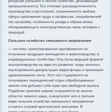
ресурсам (сельское и лесное хозяйство, добывающая
промышленность). Его отличает рассредоточенность
производства и расселения, ограни­ченность выбора
сферы приложения труда и профессии, специфи­ческий
тип застройки, особенности уклада и образа жизни,
обнару­живающего непосредственную связь человека с
природой.
Сельское хозяйство смешанного направления
— система, ори­ентированная одновременно на
получение продукции земледелия и животноводства, в
индивидуальных хозяйствах. Она была ведущей фор­мой
агропроизводства на заре его развития, когда началось
окультуривание дикорастущих видов флоры и произошло
одомашнивание скота. Этот скот содержался на
получавших периодический отдых обрабаты­ваемых
землях или добывал себе корм при свободном выпасе.
Подобная практика широко сохраняется во многих
областях земного шара, в результате чего в третьем
мире сельское хозяйство смешанного направ­ления
остается основой крестьянской экономики. В
промьшленно раз­витых странах все более