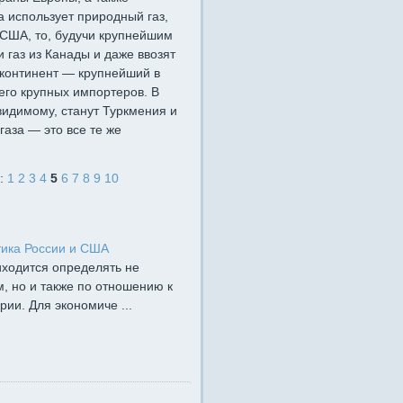
а использует природный газ,
 США, то, будучи крупнейшим
и газ из Канады и даже ввозят
 континент — крупнейший в
его крупных импортеров. В
-видимому, станут Туркмения и
газа — это все те же
у:
1
2
3
4
5
6
7
8
9
10
тика России и США
иходится определять не
, но и также по отношению к
ии. Для экономиче ...