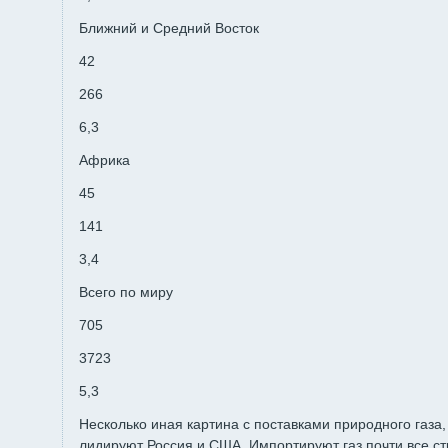
Ближний и Средний Восток
42
266
6,3
Африка
45
141
3,4
Всего по миру
705
3723
5,3
Несколько иная картина с поставками природного газа,
лидируют Россия и США. Импортируют газ почти все ст