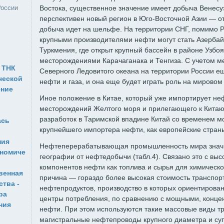
России
Востока, существенное значение имеет добыча Венесу
перспективен новый регион в Юго-Восточной Азии — от
добыча идет на шельфе. На территории СНГ, помимо 
крупными производителями нефти могут стать Азер­ба
Туркмения, где открыт крупный бас­сейн в районе Узбоя
месторожде­ниями Карачаганака и Тенгиза. С учетом 
 ТНК
Северного Ледовитого океана на территории России е
ческой
нефти и газа, и она еще будет играть роль на мировом
ение
Иное положение в Китае, который уже импортирует неф
месторождений Желтого моря и прилегающего к Ки­таю
разработок в Таримской впадине Китай со временем м
ась
крупнейшего импортера нефти, как европейские стран
ния
Нефтеперерабатывающая промышленность мира значит
ономиче
географии от нефтедобычи (табл.4). Связано это с выс
компонентов нефти как топлива и сырья для химическ
венная
причина — гораз­до более высокая стоимость транспор
ства -
нефтепродуктов, производство в которых ориентирован
ра
центры потребления, по сравнению с мощными, конце
ния
нефти. При этом используются такие мас­совые виды тр
магистральные нефтепрово­ды крупного диаметра и су