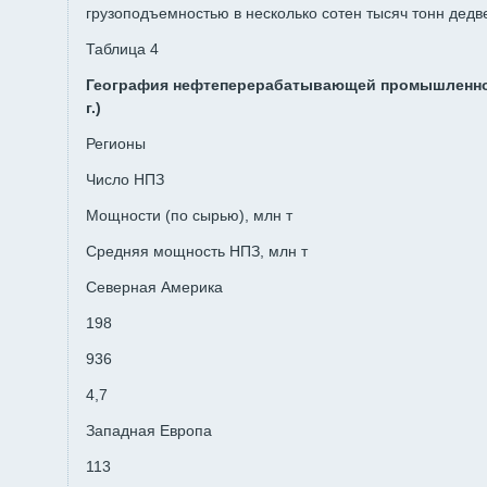
грузоподъемностью в несколь­ко сотен тысяч тонн дедве
Таблица 4
География нефтеперерабатывающей промышленнос
г.)
Регионы
Число НПЗ
Мощности (по сырью), млн т
Средняя мощ­ность НПЗ, млн т
Северная Америка
198
936
4,7
Западная Европа
113