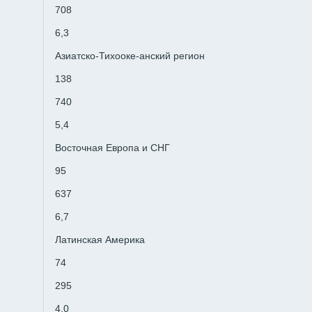
708
6,3
Азиатско-Тихооке-анский регион
138
740
5,4
Восточная Европа и СНГ
95
637
6,7
Латинская Америка
74
295
4,0