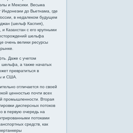
элы и Мексики. Весьма
 Индонезии до Вьетнама, где
России, в недалеком будущем
йджан (шельф Каспия),
, и Казахстан с его крупными
месторождений шель­фа
ще очень велики ресурсы
 рынке.
ть. Да­же с учетом
 шельфа, а также начатых
ожет превратиться в
ы и США.
ельно от­личается по своей
окой ценностью почти всех
ой промышленности. Вторая
тировки дисперсных потоков
о в первую очередь на
н­трированными потоками
анспортных средств, как
пертанкеры