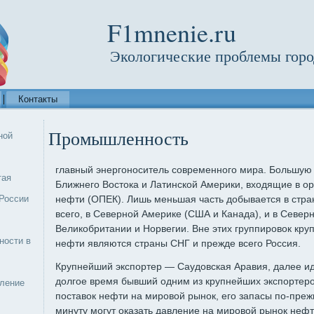
F1mnenie.ru
Экологические проблемы горо
Контакты
Промышленность
ной
главный энергоноситель современного мира. Большую 
тая
Ближнего Востока и Латинской Америки, входящие в о
России
нефти (ОПЕК). Лишь меньшая часть добывается в стра
всего, в Северной Америке (США и Канада), и в Север
Великобритании и Норвегии. Вне этих группировок кр
ности в
нефти являются страны СНГ и прежде всего Россия.
Крупнейший экспортер — Саудовская Аравия, далее иду
долгое время бывший одним из круп­нейших экспортер
еление
поставок нефти на мировой рынок, его запасы по-пре
минуту могут оказать давление на мировой рынок нефт