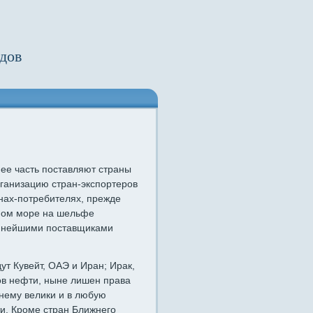
дов
ее часть поставляют страны
рганизацию стран-экспортеров
нах-потребителях, прежде
ном море на шель­фе
упней­шими поставщиками
т Ку­вейт, ОАЭ и Иран; Ирак,
ов нефти, ныне лишен права
жнему велики и в любую
и. Кроме стран Ближнего