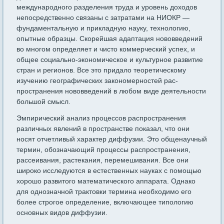
международного разделения труда и уровень доходов
непосредственно связаны с затратами на НИОКР —
фундаментальную и прикладную науку, технологию,
опыт­ные образцы. Скорейшая адаптация нововведений
во многом опре­деляет и чисто коммерческий успех, и
общее социально-экономи­ческое и культурное развитие
стран и регионов. Все это придало теоретическому
изучению географических закономерностей рас­
пространения нововведений в любом виде деятельности
большой смысл.
Эмпирический анализ процессов распространения
различных яв­лений в пространстве показал, что они
носят отчетливый характер диффузии. Это общенаучный
термин, обозначающий процессы рас­пространения,
рассеивания, растекания, перемешивания. Все они
широко исследуются в естественных науках с помощью
хорошо раз­витого математического аппарата. Однако
для однозначной трак­товки термина необходимо его
более строгое определение, включа­ющее типологию
основных видов диффузии.