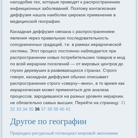
наподобие тех, которые приводят к распространению
инфекцион­ных заболеваний. Поэтому контагиозная
диффузия нашла наиболее широкое применение в
медицинской географии.
Каскадная диффузия связана с распространением
явления через правильную последовательность
соподчиненных градаций, т.е. в рам­ках иерархической
системы. Этот процесс постоянно наблюдается при
распространении новых потребительских товаров и мод
по всей иерархии поселений — от мировых центров до
глухих деревушек в развивающихся странах. Строго
говоря, каскадная диффузия обыч­но описывает
распространение строго «сверху—вниз», в то время как
иерархическая может применяться для анализа
процессов, зародившихся на разных уровнях иерархии,
не обязательно самых высших. Перейти на страницу:
31
32
33
34
35
36
37
38
39
40
41
Другое по географии
Природно-ресурсный потенциал мировой экономики