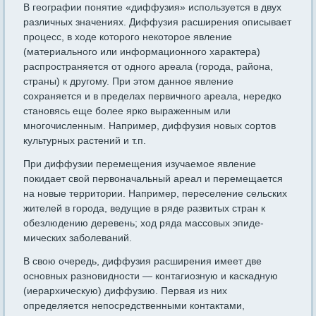
В географии понятие «диффузия» используется в двух
различ­ных значениях. Диффузия расширения описывает
процесс, в ходе которого некоторое явление
(материального или информационного характера)
распространяется от одного ареала (города, района,
стра­ны) к другому. При этом данное явление
сохраняется и в пределах первичного ареала, нередко
становясь еще более ярко выраженным или
многочисленным. Например, диффузия новых сортов
культур­ных растений и т.п.
При диффузии перемещения изучаемое явление
покидает свой первоначальный ареал и перемещается
на новые территории. На­пример, переселение сельских
жителей в города, ведущие в ряде развитых стран к
обезлюдению деревень; ход ряда массовых эпиде­
мических заболеваний.
В свою очередь, диффузия расширения имеет две
основных раз­новидности — контагиозную и каскадную
(иерархическую) диффу­зию. Первая из них
определяется непосредственными контактами,