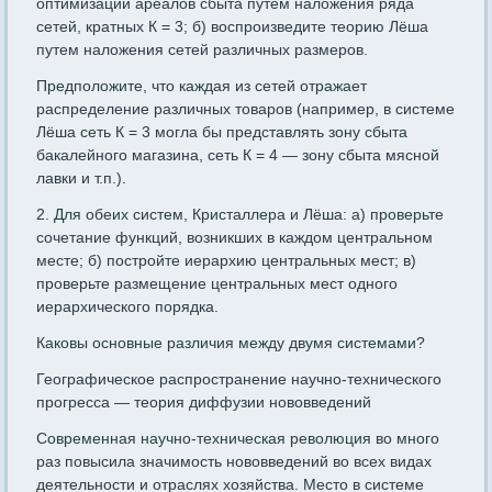
оптимизации ареалов сбыта путем наложения ряда
сетей, кратных К = 3; б) воспроизведите теорию Лёша
путем наложения сетей различных размеров.
Предположите, что каждая из сетей отражает
распределение различных товаров (например, в системе
Лёша сеть К = 3 могла бы представлять зону сбыта
бакалейного магазина, сеть К = 4 — зону сбыта мясной
лавки и т.п.).
2. Для обеих систем, Кристаллера и Лёша: а) проверьте
сочетание функ­ций, возникших в каждом центральном
месте; б) постройте иерархию цент­ральных мест; в)
проверьте размещение центральных мест одного
иерархиче­ского порядка.
Каковы основные различия между двумя системами?
Географическое распространение научно-технического
прогресса — теория диффузии нововведений
Современная научно-техническая революция во много
раз по­высила значимость нововведений во всех видах
деятельности и отраслях хозяйства. Место в системе