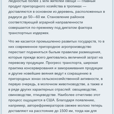
людностью более 1 млн жителей овощи — главный
продукт приго­родного хозяйства в тропиках —
доставляются в основном из дере­вень, расположенных в
радиусе до 50—60 км. Становление райо­нов
соответствующей аграрной направленности
совершается по-преж­нему под диктатом фактора
транспортных издержек.
Что же касается промышленно развитых государств, то в
них современное пригородное агропроизводство
перестает подчиняться былым правилам размещения,
которые прежде всего диктовались величиной затрат на
перевозку продукции. Прогресс транспорта, широкая
практика консервирования и замораживания продукции
и другие новейшие веяния ведут к сокращению в
пригородных зонах сельскохозяйственной активности, в
первую очередь, в молочном животноводстве, а также и
в ряде других характерных отраслей: овощеводстве,
свиноводстве, птицеводстве. Наиболее отчетливо этот
процесс ощущается в США. Благодаря появлению,
например, авто­рефрижераторов свежее молоко теперь
доставляют на расстояние до 1500 км, тогда как для