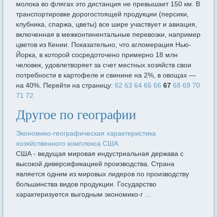
молока во флягах это дистанция не превышает 150 км. В
транспортировке дорогостоящей продукции (персики,
клубника, спаржа, цветы) все шире участвует и авиация,
включенная в межконтинентальные перевозки, например
цветов из Кении. Показательно, что агломерация Нью-
Йорка, в которой со­средоточено примерно 18 млн
человек, удовлетворяет за счет мест­ных хозяйств свои
потребности в картофеле и свинине на 2%, в овощах —
на 40%. Перейти на страницу:
62
63
64
65
66
67
68
69
70
71
72
Другое по географии
Экономико-географическая характеристика
хозяйственного комплекса США
США - ведущая мировая индустриальная держава с
высокой диверсификацией производства. Страна
является одним из мировых лидеров по производству
большинства видов продукции. Государство
характеризуется выгодным экономико-г ...