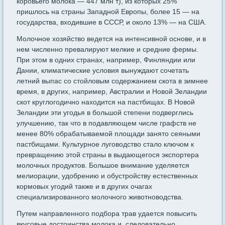
коровьего молока — 447 млн т), из которых 25%
пришлось на страны Западной Европы, более 15 — на
государства, входившие в СССР, и около 13% — на США.
Молочное хозяйство ведется на интенсивной основе, и в
нем численно превалируют мелкие и средние фермы.
При этом в одних странах, например, Финляндии или
Дании, климатические условия вынуждают сочетать
летний выпас со стойловым содержанием скота в зимнее
время, в других, например, Австралии и Новой Зеландии
скот круглогодично находится на пастбищах. В Новой
Зеландии эти угодья в большой степени подверглись
улучшению, так что в подавляющем числе графств не
менее 80% обрабатываемой площа­ди занято сеяными
пастбищами. Культурное луговодство стало клю­чом к
превращению этой страны в выдающегося экспортера
молоч­ных продуктов. Большое внимание уделяется
мелиорации, удобре­нию и обустройству естественных
кормовых угодий также и в дру­гих очагах
специализированного молочного животноводства.
Путем направленного подбора трав удается повысить
вкусовые достоинства молока и, следовательно,