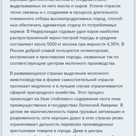
выделываемых из него масла и сыров. Успехи отрасли
тесно связаны и с созданием в процессе длительного
племенного отбора высокопродуктивных пород, способ­
ных обеспечить адекватную отдачу от потребляемых
кормов. В Ни­дерландах годовые удои коров наиболее
распространенной черно-пестрой породы в среднем
составляют около 5000 кг молока при жирности 4,35%. В
России доброй славой пользуются холмогор­ская,
костромская и ярославская породы, названные так по
соот­ветствующим центрам молочного производства.
В развивающихся странах выделение молочного
животноводст­ва в форме самостоятельной отрасли
протекает медленно и в луч­шем случае ограничивается
сферой пригородного хозяйства. Этот процесс
происходит на базе стойлового содержания скота пока
пре­имущественно в государствах Латинской Америки. В
целом же ма­лочисленность парка грузовых автомашин и
разреженность сети хороших дорог в этих странах резко
ограничивают дальность пере­возок произведенных
крестьянами товаров в города. Даже в центры