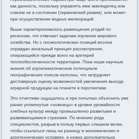
как данность, поскольку управ­лять ими земледелец или
совсем не в состоянии (термический ре­жим), или может
при осуществлении водных мелиораций.
Выше характеризовалось размещение угодий по
регионам, что отвечает задачам изучения мирового
хозяйства. Но с геоэкологиче­ских позиций вполне
оправдан зональный принцип рассмотрения,
опирающийся прежде всего на критерий
теплообеспеченности территории. Пока наши научные
знания об агроклиматическом потен­циале
географических поясов неполны, что затрудняет
достовер­ную оценку возможностей увеличения выхода
аграрной продукции на планете в перспективе.
Это отчетливо ощущалось и при попытках объяснить уже
ранее упомянутые «ножницы» в уровне урожайности
хлебных культур меж­ду промышленно развитыми и
развивающимися странами. По мне­нию ряда
специалистов, разрыв в пользу первых слишком велик,
чтобы ссылаться лишь на разницу в экономических и
агротехниче­ских условиях, и нужно дополнительно