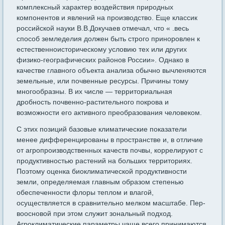
комп­лексный характер воздействия природных
компонентов и явлений на производство. Еще классик
российской науки В.В.Докучаев от­мечал, что « .весь
способ земледелия должен быть строго прино­ровлен к
естественноисторическому условию тех или других
физи­ко-географических районов России». Однако в
качестве главного объекта анализа обычно вычленяются
земельные, или почвенные ресурсы. Причины тому
многообразны. В их числе — территори­альная
дробность почвенно-растительного покрова и
возможности его активного преобразования человеком.
С этих позиций базовые климатические показатели
менее диффе­ренцированы в пространстве и, в отличие
от агропроизводственных качеств почвы, коррелируют с
продуктивностью растений на больших территориях.
Поэтому оценка биоклиматической продуктивности
земли, определяемая главным образом степенью
обеспеченности флоры теп­лом и влагой,
осуществляется в сравнительно мелком масштабе. Пер­
воосновой при этом служит зональный подход.
Агроклиматические параметры чаще всего принимаются