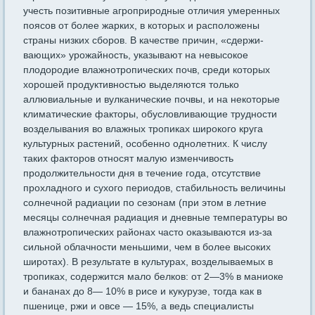
учесть позитивные агроприродные отличия умеренных
поясов от более жарких, в которых и расположены
страны низких сборов. В качестве причин, «сдержи­
вающих» урожайность, указывают на невысокое
плодородие влажнотропических почв, среди которых
хорошей продуктивностью выделяются только
аллювиальные и вулканические почвы, и на некото­рые
климатические факторы, обусловливающие трудности
возделы­вания во влажных тропиках широкого круга
культурных растений, особенно однолетних. К числу
таких факторов относят малую измен­чивость
продолжительности дня в течение года, отсутствие
прохлад­ного и сухого периодов, стабильность величины
солнечной радиа­ции по сезонам (при этом в летние
месяцы солнечная радиация и дневные температуры во
влажнотропических районах часто оказы­ваются из-за
сильной облачности меньшими, чем в более высоких
широтах). В результате в культурах, возделываемых в
тропиках, содержится мало белков: от 2—3% в маниоке
и бананах до 8— 10% в рисе и кукурузе, тогда как в
пшенице, ржи и овсе — 15%, а ведь специалисты