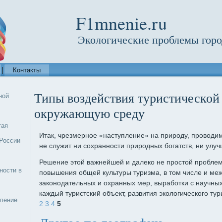
F1mnenie.ru
Экологические проблемы горо
Контакты
Типы воздействия туристической
ной
окружающую среду
тая
Итак, чрезмерное «наступление» на природу, проводим
России
не служит ни сохранности природных богатств, ни улу
Решение этой важнейшей и далеко не простой пробле
ности в
повышения общей культуры туризма, в том числе и ме
законодательных и охранных мер, выработки с научных
каждый туристский объект, развития экологического ту
еление
2
3
4
5