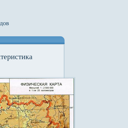
дов
ктеристика