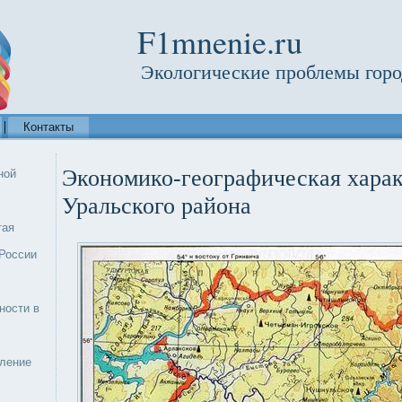
F1mnenie.ru
Экологические проблемы горо
Контакты
Экономико-географическая хара
ной
Уральского района
тая
России
ности в
еление