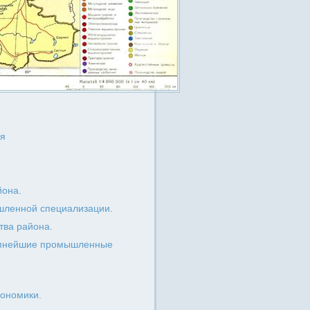
ия
йона.
шленной специализации.
тва района.
рупнейшие промышленные
кономики.