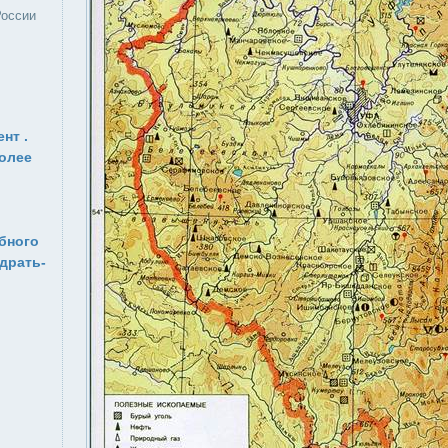
России
нт .
олее
бного
драть­