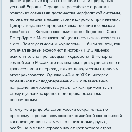
рассматривать в отрыве от социальных и природных
условий Европы. Передовые российские агрономы
отчетливо сознавали достоинства норфолк­ской системы,
но она не нашла в нашей стране широкого применения.
Центры тогдашних прогрессивных течений в сельском
хозяйстве — Вольное экономическое общество в Санкт-
Петербурге и Москов­ское общество сельского хозяйства
с его «Земледельческим журна­лом» — были заняты, как
отмечал видный экономист и историк П.И.Лященко,
исключительно проповедью плодосмена. В Нечерно­
земной зоне России это выливалось преимущественно в
травосеяние и в переход к животноводческим отраслям
агропроизводства. Одна­ко к 40-м гг. XIX в. интерес
помещиков к «плодоперемению» и к интенсивным
направлениям хозяйства упал, так как применять си­
стему в условиях крепостного права оказалось
невозможным.
К тому же в ряде областей России сохранялись по-
прежнему хорошие возможности стихийной экстенсивной
колонизации новых земель, а в некоторых других,
особенно в менее страдавших от крепостного строя