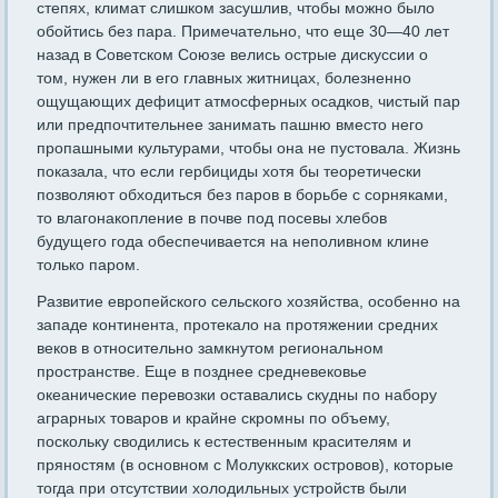
степях, климат слишком засушлив, чтобы можно было
обойтись без пара. Примечательно, что еще 30—40 лет
назад в Советском Союзе велись острые дискуссии о
том, нужен ли в его главных житницах, болезненно
ощущающих дефицит атмосферных осадков, чистый пар
или предпочтительнее занимать пашню вместо него
пропашными культурами, чтобы она не пустовала. Жизнь
по­казала, что если гербициды хотя бы теоретически
позволяют обхо­диться без паров в борьбе с сорняками,
то влагонакопление в почве под посевы хлебов
будущего года обеспечивается на неполивном клине
только паром.
Развитие европейского сельского хозяйства, особенно на
западе континента, протекало на протяжении средних
веков в относитель­но замкнутом региональном
пространстве. Еще в позднее средневе­ковье
океанические перевозки оставались скудны по набору
аграр­ных товаров и крайне скромны по объему,
поскольку сводились к естественным красителям и
пряностям (в основном с Молуккских островов), которые
тогда при отсутствии холодильных устройств были