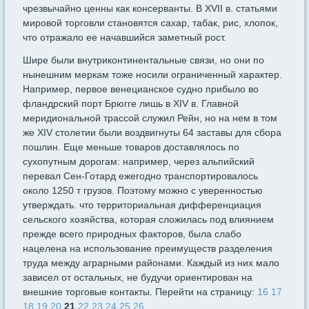
чрезвычайно ценны как консерванты. В XVII в. статьями
ми­ровой торговли становятся сахар, табак, рис, хлопок,
что отражало ее начавшийся заметный рост.
Шире были внутриконтинентальные связи, но они по
нынешним меркам тоже носили ограниченный характер.
Например, первое вене­цианское судно прибыло во
фландрский порт Брюгге лишь в XIV в. Главной
меридиональной трассой служил Рейн, но на нем в том
же XIV столетии были воздвигнуты 64 заставы для сбора
пошлин. Еще меньше товаров доставлялось по
сухопутным дорогам: например, через альпийский
перевал Сен-Готард ежегодно транспортировалось
около 1250 т грузов. Поэтому можно с уверенностью
утверждать. что территориальная дифференциация
сельского хозяйства, кото­рая сложилась под влиянием
прежде всего природных факторов, была слабо
нацелена на использование преимуществ разделения
труда между аграрными районами. Каждый из них мало
зависел от остальных, не будучи ориентирован на
внешние торговые контакты. Перейти на страницу:
16
17
18
19
20
21
22
23
24
25
26