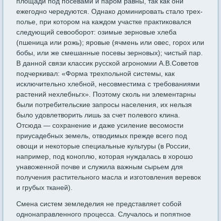
площади под посевами и паром равны, так как они
ежегодно чередуются. Однако доминировать стало трех­
полье, при котором на каждом участке практиковался
следующий севооборот: озимые зерновые хлеба
(пшеница или рожь); яровые (ячмень или овес, горох или
бобы, или же смешанные посевы зерно­вых); чистый пар.
В данной связи классик русской агрономии А.В.Советов
подчеркивал: «Форма трехпольной системы, как
исключительно хлебной, несовместима с требованиями
растений нехлебньгх». Поэто­му сколь ни элементарны
были потребительские запросы населе­ния, их нельзя
было удовлетворить лишь за счет полевого клина.
Отсюда — сохранение и даже усиление весомости
приусадебных земель, отводимых прежде всего под
овощи и некоторые специальные культуры (в России,
например, под коноплю, которая нуждалась в хорошо
унавоженной почве и служила важным сырьем для
получе­ния растительного масла и изготовления веревок
и грубых тканей).
Смена систем земледелия не представляет собой
однонаправ­ленного процесса. Случалось и попятное