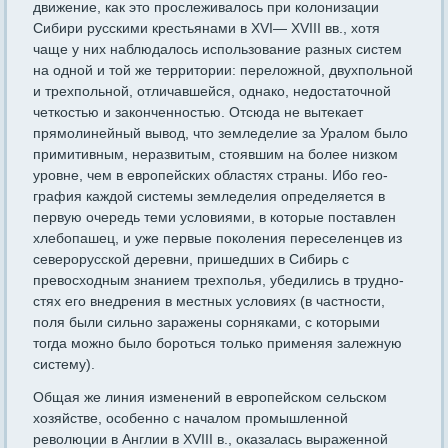
движение, как это просле­живалось при колонизации
Сибири русскими крестьянами в XVI— XVIII вв., хотя
чаще у них наблюдалось использование разных сис­тем
на одной и той же территории: переложной, двухпольной
и трехпольной, отличавшейся, однако, недостаточной
четкостью и за­конченностью. Отсюда не вытекает
прямолинейный вывод, что зем­леделие за Уралом было
примитивным, неразвитым, стоявшим на более низком
уровне, чем в европейских областях страны. Ибо гео­
графия каждой системы земледелия определяется в
первую очередь теми условиями, в которые поставлен
хлебопашец, и уже первые поколения переселенцев из
северорусской деревни, пришедших в Сибирь с
превосходным знанием трехполья, убедились в трудно­
стях его внедрения в местных условиях (в частности,
поля были сильно заражены сорняками, с которыми
тогда можно было бороть­ся только применяя залежную
систему).
Общая же линия изменений в европейском сельском
хозяйстве, особенно с началом промышленной
революции в Англии в XVIII в., оказалась выраженной