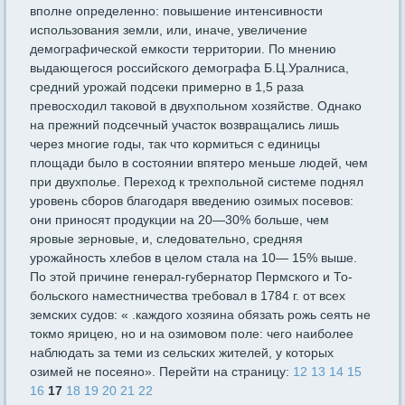
вполне определенно: повышение интенсив­ности
использования земли, или, иначе, увеличение
демографиче­ской емкости территории. По мнению
выдающегося российского демографа Б.Ц.Уралниса,
средний урожай подсеки примерно в 1,5 раза
превосходил таковой в двухпольном хозяйстве. Однако
на преж­ний подсечный участок возвращались лишь
через многие годы, так что кормиться с единицы
площади было в состоянии впятеро мень­ше людей, чем
при двухполье. Переход к трехпольной системе под­нял
уровень сборов благодаря введению озимых посевов:
они при­носят продукции на 20—30% больше, чем
яровые зерновые, и, сле­довательно, средняя
урожайность хлебов в целом стала на 10— 15% выше.
По этой причине генерал-губернатор Пермского и То­
больского наместничества требовал в 1784 г. от всех
земских су­дов: « .каждого хозяина обязать рожь сеять не
токмо ярицею, но и на озимовом поле: чего наиболее
наблюдать за теми из сельских жителей, у которых
озимей не посеяно». Перейти на страницу:
12
13
14
15
16
17
18
19
20
21
22