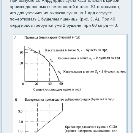
При выпуске 20 млрд ярдов сукна касательная к кривой
произ­водственных возможностей в точке S1 показывает,
что для увеличе­ния выпуска сукна на 1 ярд следует
пожертвовать 1 бушелем пше­ницы (рис. 3, А). При 40
млрд ярдов требуется уже 2 бушеля, при 60 млрд — 3.