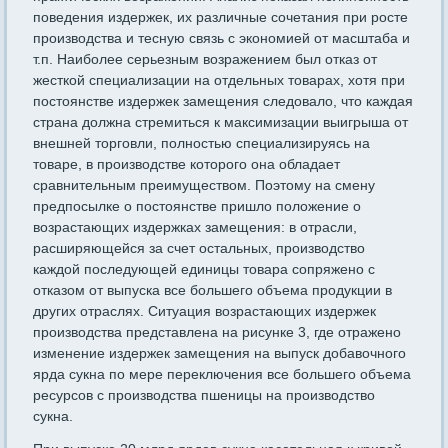
поведения издержек, их различные сочетания при росте
производства и тесную связь с экономией от масштаба и
т.п. Наиболее серьезным возражением был отказ от
жесткой специализации на отдельных товарах, хотя при
постоянст­ве издержек замещения следовало, что каждая
страна должна стре­миться к максимизации выигрыша от
внешней торговли, полностью специализируясь на
товаре, в производстве которого она обладает
сравнительным преимуществом. Поэтому на смену
предпосылке о постоянстве пришло положение о
возрастающих издержках за­мещения: в отрасли,
расширяющейся за счет остальных, производ­ство
каждой последующей единицы товара сопряжено с
отказом от выпуска все большего объема продукции в
других отраслях. Ситуа­ция возрастающих издержек
производства представлена на рисун­ке 3, где отражено
изменение издержек замещения на выпуск доба­вочного
ярда сукна по мере переключения все большего объема
ресурсов с производства пшеницы на производство
сукна.