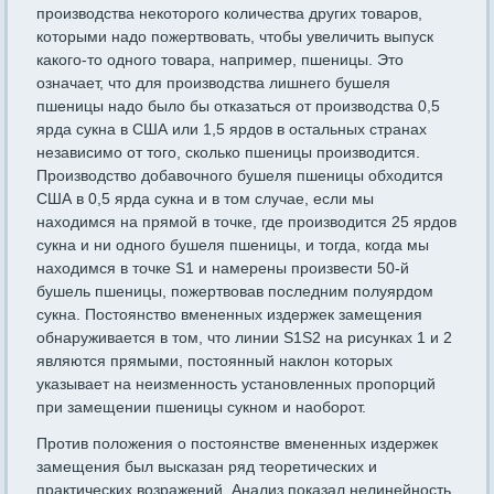
производства некоторого количества других товаров,
которыми надо пожертвовать, чтобы увеличить вы­пуск
какого-то одного товара, например, пшеницы. Это
означает, что для производства лишнего бушеля
пшеницы надо было бы отка­заться от производства 0,5
ярда сукна в США или 1,5 ярдов в ос­тальных странах
независимо от того, сколько пшеницы производит­ся.
Производство добавочного бушеля пшеницы обходится
США в 0,5 ярда сукна и в том случае, если мы
находимся на прямой в точке, где производится 25 ярдов
сукна и ни одного бушеля пшени­цы, и тогда, когда мы
находимся в точке S1 и намерены произвести 50-й
бушель пшеницы, пожертвовав последним полуярдом
сукна. Постоянство вмененных издержек замещения
обнаруживается в том, что линии S1S2 на рисунках 1 и 2
являются прямыми, постоянный наклон которых
указывает на неизменность установленных пропор­ций
при замещении пшеницы сукном и наоборот.
Против положения о постоянстве вмененных издержек
замеще­ния был высказан ряд теоретических и
практических возражений. Анализ показал нелинейность