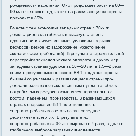
рождаемости на­селения. Оно продолжает расти на 80—
90 млн человек в год, из них на развивающиеся страны
приходится 85%.
Вместе с тем экономика западных стран с 70-х гг.
демонстриро­вала гибкость и высокую степень
адаптивности к изменившимся условиям на рынке
ресурсов (резкое их вздорожание, ужесточение
экологических требований). В результате стремительной
перестройки технологического аппарата и других мер
западным странам удалось за 10—20 лет в 1,5—2 раза
снизить ресурсоемкость своего ВВП, тогда как страны
бывшей соцсистемы и развивающиеся страны про­
должали развиваться экстенсивным путем, т.е. объем
потребляе­мых ресурсов изменялся параллельно с
ростом (падением) произ­водства. В развивающихся
странах опережение ВВП по отношению к
энергопотреблению составило за последнее
десятилетие всего 5%. В результате их
энергопотребление за 30 лет выросло в 4 раза, а доля в
глобальном выбросе загрязняющих веществ