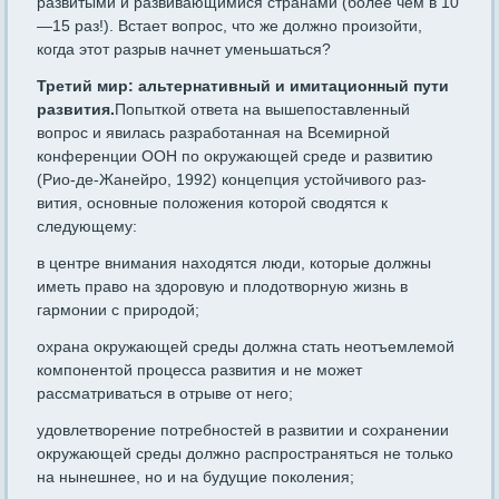
развитыми и разви­вающимися странами (более чем в 10
—15 раз!). Встает вопрос, что же должно произойти,
когда этот разрыв начнет уменьшаться?
Третий мир: альтернативный и имитационный пути
разви­тия.
Попыткой ответа на вышепоставленный
вопрос и явилась раз­работанная на Всемирной
конференции ООН по окружающей среде и развитию
(Рио-де-Жанейро, 1992) концепция устойчивого раз­
вития, основные положения которой сводятся к
следующему:
в центре внимания находятся люди, которые должны
иметь пра­во на здоровую и плодотворную жизнь в
гармонии с природой;
охрана окружающей среды должна стать неотъемлемой
компо­нентой процесса развития и не может
рассматриваться в отрыве от него;
удовлетворение потребностей в развитии и сохранении
окружа­ющей среды должно распространяться не только
на нынешнее, но и на будущие поколения;