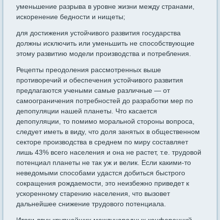
уменьшение разрыва в уровне жизни между странами,
искорене­ние бедности и нищеты;
для достижения устойчивого развития государства
должны иск­лючить или уменьшить не способствующие
этому развитию модели производства и потребления.
Рецепты преодоления рассмотренных выше
противоречий и обес­печения устойчивого развития
предлагаются учеными самые раз­личные — от
самоограничения потребностей до разработки мер по
депопуляции нашей планеты. Что касается
депопуляции, то помимо моральной стороны вопроса,
следует иметь в виду, что доля заня­тых в общественном
секторе производства в среднем по миру со­ставляет
лишь 43% всего населения и она не растет, т.е. трудовой
потенциал планеты не так уж и велик. Если какими-то
неведомыми способами удастся добиться быстрого
сокращения рождаемости, это неизбежно приведет к
ускоренному старению населения, что вызо­вет
дальнейшее снижение трудового потенциала.