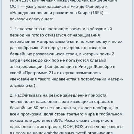
Итоги двух крупнейших международных конференций
ООН — уже упоминавшейся в Рио-де-Жанейро и
«Народонаселение и раз­витие» в Каире (1994) —
показали следующее:
1. Человечество в настоящее время и в обозримый
период не готово отказаться от наращивания
потребления материальных благ и по количеству и по их
разнообразию. И в первую очередь это касается
беднейших развивающихся стран, в которых почти 2
млрд человек до сих пор не пользуются благами
электрификации. (Кон­ференция в Рио-де-Жанейро в
своей «Программе-21» отвергла воз­можность
увековечения такого неравенства в потреблении матери­
альных благ).
2. Рассчитывать на резкое замедление прироста
численности на­селения в развивающихся странах в
ближайшие 50 лет не прихо­дится, скорее наоборот, по
всем прогнозам, доля стран третьего мира в глобальном
показателе достигнет 85%. Резко снизив смерт­ность
населения в этих странах, ООН, ВОЗ и все человечество
в целом не нашли эффективных путей ограничения