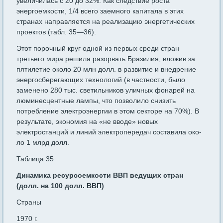
увеличилась с 20 до 32%. Как следствие роста
энергоемкости, 1/4 всего заемного капитала в этих
странах направляется на реализацию энергетиче­ских
проектов (табл. 35—36).
Этот порочный круг одной из первых среди стран
третьего мира решила разорвать Бразилия, вложив за
пятилетие около 20 млн долл. в развитие и внедрение
энергосберегающих технологий (в частности, было
заменено 280 тыс. светильников уличных фонарей на
люминесцентные лампы, что позволило снизить
потребление элект­роэнергии в этом секторе на 70%). В
результате, экономия на «не вводе» новых
электростанций и линий электропередач составила око­
ло 1 млрд долл.
Таблица 35
Динамика ресурсоемкости ВВП ведущих стран
(долл. на 100 долл. ВВП)
Страны
1970 г.