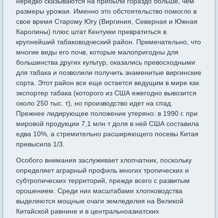
нередко сказываются на прибыли гораздо больше, чем
раз­меры урожая. Именно это обстоятельство помогло в
свое время Старому Югу (Виргиния, Северная и Южная
Каролины) плюс штат Кентукки превратиться в
крупнейший табаководческий район. Примечательно, что
многие виды его почв, которые малопригодны для
большинства других культур, оказались превосходными
для табака и позволили получить знаменитые виргинские
сорта. Этот район все еще остается ведущим в мире как
экспортер табака (которого из США ежегодно вывозится
около 250 тыс. т), но производство идет на спад.
Прежнее лидирующее положение утеряно: в 1990 г. при
мировой продукции 7,1 млн т доля в ней США составила
едва 10%, а стремительно рас­ширяющего посевы Китая
превысила 1/3.
Особого внимания заслуживает хлопчатник, поскольку
опреде­ляет аграрный профиль многих тропических и
субтропических тер­риторий, прежде всего с развитым
орошением. Среди них масшта­бами хлопководства
выделяются мощные очаги земледелия на Ве­ликой
Китайской равнине и в центральноазиатских