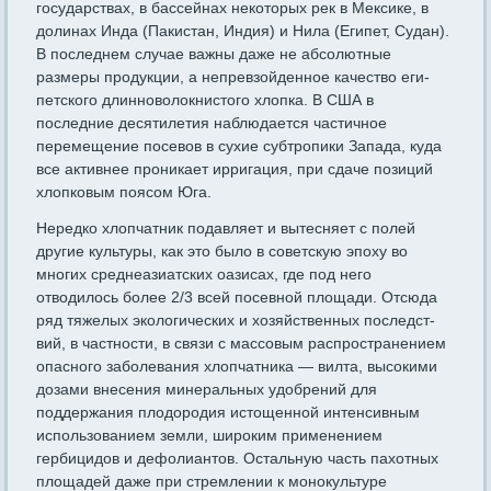
государствах, в бассейнах некоторых рек в Мексике, в
долинах Инда (Пакистан, Индия) и Нила (Египет, Судан).
В последнем случае важны даже не абсолютные
размеры продукции, а непревзойденное качество еги­
петского длинноволокнистого хлопка. В США в
последние десяти­летия наблюдается частичное
перемещение посевов в сухие субтро­пики Запада, куда
все активнее проникает ирригация, при сдаче позиций
хлопковым поясом Юга.
Нередко хлопчатник подавляет и вытесняет с полей
другие куль­туры, как это было в советскую эпоху во
многих среднеазиатских оазисах, где под него
отводилось более 2/3 всей посевной площа­ди. Отсюда
ряд тяжелых экологических и хозяйственных последст­
вий, в частности, в связи с массовым распространением
опасного заболевания хлопчатника — вилта, высокими
дозами внесения мине­ральных удобрений для
поддержания плодородия истощенной интен­сивным
использованием земли, широким применением
гербицидов и дефолиантов. Остальную часть пахотных
площадей даже при стрем­лении к монокультуре