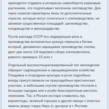
приходится отдавать в интересах севооборо­та кормовым
растениям, что подпитывает молочное скотоводство. Для
таких оазисов характерны лишь те дополнительные
отрасли, которые могут сочетаться с хлопководством, не
занимая сущест­венных площадей: шелководство,
плодоводство и виноградарство.
После распада СССР его лидирующая роль в
производстве во­локнистых культур перешла к Китаю,
который, динамично наращи­вая производство хлопка,
дает уже около 1/4 мирового сбора хлопковолокна,
равного примерно 15 млн т.
Отдельный высокоспециализированный тип земледелия
образу­ет садоводческое и овощеводческое хозяйство.
Плодовые и ого­родные культуры в роли подсобных
всегда присутствовали на при­усадебных крестьянских
участках, а небольшие сгустки производства тяготели к
большим городам или к особо благоприятным местопо­
ложениям. Так, в России исстари славились лук,
корнеплоды, зеле­ный горошек и другие овощи с илистых
земель вокруг озера Неро (с центром в г. Ростове