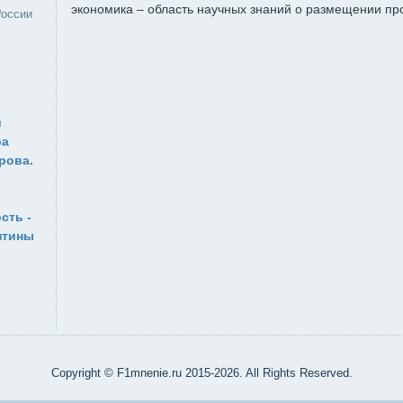
экономика – область научных знаний о размещении про
России
и
ра
рова.
сть -
нтины
Copyright © F1mnenie.ru 2015-2026. All Rights Reserved.