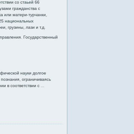
етствии со стаьей 66
 узами гражданства с
ка или матери-турчанки,
 25 национальных
и, грузины, лази и т.д.
аправления. Государственный
фической науки долгое
 познания, ограничиваясь
и в соответствии с ...