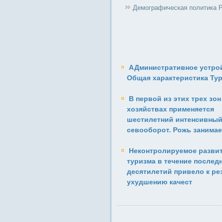
Демографическая политика 
АДминистративное устрой
Общая характеристика Ту
В первой из этих трех зон
хозяйствах применяется
шестилет­ний интенсивны
севооборот. Рожь занимае
Неконтролируемое разви
туризма в течение послед
десятилетий привело к ре
ухудшению качест