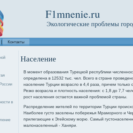
F1mnenie.ru
Экологические проблемы горо
Контакты
Население
ной
В момент образования Турецкой республики численнос
тая
определена в 12532 тыс. чел. Всего в стране проведено
России
население Турции возрасло в 4,4 раза, причем только с 
Резко возрасла и плотность населения: с 1,8 до 7,7 чел
рост населения остается важной проблемой страны.
ности в
Распределение жителей по территории Турции происх
Наиболее густо заселены побережья Мраморного и Чер
прилегающие к Эгейскому морю. Самый густонаселенн
еление
малонаселенный - Ханяри.