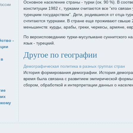
Основное население страны - турки (ок. 90 %). В соотв
России
конституции 1982 г., турками считаются все “кто связан
турецким государством”. Дети, родившиеся от отца-тур
счтитаются туррками. В стране еще проживают свыше
меньшинств: курды, арабы, греки, черкесы, армяне, евре
По вероисповеданию турки-мусульмане суннитского н
ство -
язык - турецкий.
рции
Другое по географии
 в
Демографическая политика в разных группах стран
й
История формирования демографии. История демогра
время была связана с развитием эмпирической формы
сбором, обработкой и интерпретации данных о населени
тие
них
зкому