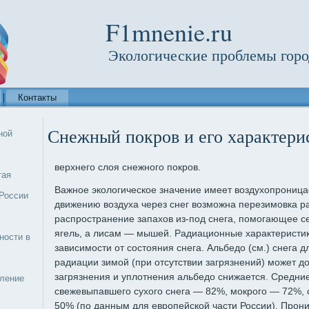
F1mnenie.ru
Экологические проблемы горо
Контакты
Снежный покров и его характери
ной
верхнего слоя снежного покров.
тая
Важное экологическое значение имеет воздухопроница
России
движению воздуха через снег возможна перезимовка ра
распространение запахов из-под снега, помогающее 
ягель, а лисам — мышей. Радиационные характеристики
ности в
зависимости от состояния снега. Альбедо (см.) снега 
радиации зимой (при отсутствии загрязнений) может до
загрязнения и уплотнения альбедо снижается. Средни
еление
свежевыпавшего сухого снега — 82%, мокрого — 72%, с
50% (по данным для европейской части России). Прон