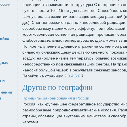
России
радиации в зависимости от структуры С.п. ограничива
сухого снега и 10—15 см для влажного. Способность сн
важную роль в развитии рано зацветающих растений (
др.). Снег непрозрачен для длинноволновой радиации, 
своеобразному парниковому эффекту: при небольшой 
коротковолновая солнечная радиация, проникая через с
ейна -
слабоотрицательных температурах воздуха может вызва
Ночное излучение и дневное отражение солнечной рад
сильному охлаждающему действию снежного покрова 
воздух: наиболее низкие температуры обычно возникаю
дные
непосредственно под свежевыпавшим снегом. На трансп
наносит большой ущерб в результате снежных заносов, 
Перейти на страницу:
2
3
4
5
6
7
 и
Другое по географии
лнения
е
Принципы районирования в России
Россия, как крупнейшее федеративное государство ми
разнообразные природно-климатические условия. Раз
страны, обладающие внутренним единством и своеоб
чертами ...