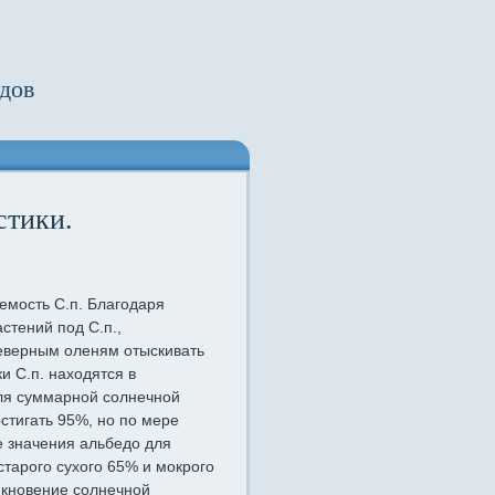
дов
стики.
емость С.п. Благодаря
стений под С.п.,
северным оленям отыскивать
 С.п. находятся в
для суммарной солнечной
стигать 95%, но по мере
е значения альбедо для
тарого сухого 65% и мокрого
икновение солнечной