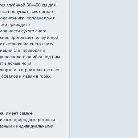
ется глубиной 30—50 см для
ега пропускать свет играет
подснежники, солданеллы и
это приводит к
мощности сухого снега
нег, прогревает почву и при
ть стаивание снега снизу.
иации С.п. приводят к
на располагающийся под ним
т в ясные ночи
орте и в строительстве снег
обвалов и лавин в горах.
ра, имеет самые
личные природные регионы
разными индивидуальными