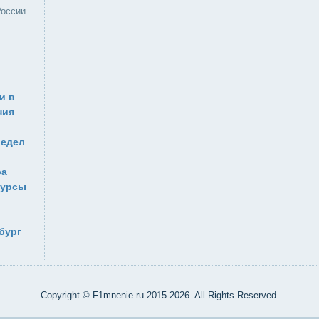
России
и в
ния
редел
ра
сурсы
бург
Copyright © F1mnenie.ru 2015-2026. All Rights Reserved.