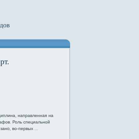
дов
рт.
циплина, направленная на
рафов. Роль специальной
ано, во-первых ...