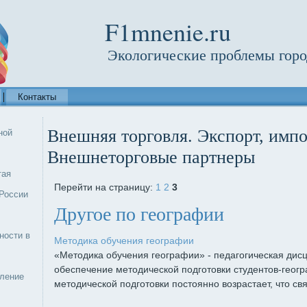
F1mnenie.ru
Экологические проблемы горо
Контакты
Внешняя торговля. Экспорт, импо
ной
Внешнеторговые партнеры
тая
Перейти на страницу:
1
2
3
России
Другое по географии
ности в
Методика обучения географии
«Методика обучения географии» - педагогическая дис
обеспечение методической подготовки студентов-геог
еление
методической подготовки постоянно возрастает, что связ