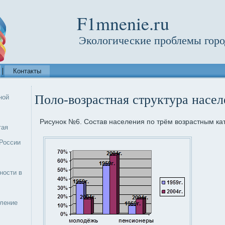
F1mnenie.ru
Экологические проблемы горо
Контакты
Поло-возрастная структура насел
ной
Рисунок №6. Состав населения по трём возрастным ка
тая
России
ности в
еление