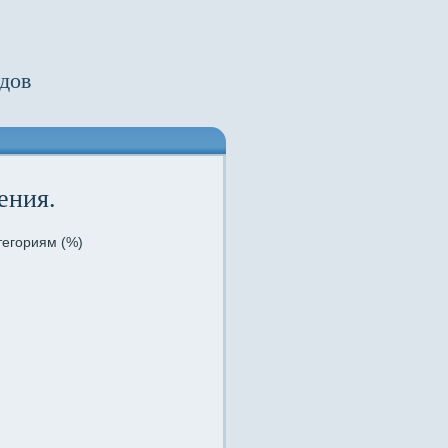
дов
ения.
тегориям (%)