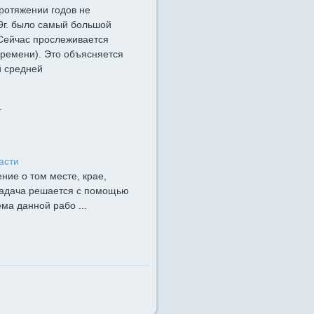
протяжении годов не
99г. было самый большой
 Сейчас прослеживается
времени). Это объясняется
й средней
.
асти
ние о том месте, крае,
 задача решается с помощью
ма данной рабо ...