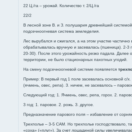
22 Ц./га – урожай. Количество т. 2/Ц./га
22/2
В лесной зоне В. и З. полушария древнейшей системо
подсечноогневая система земледелия.
Лес вырубался и сжигался, а на этом участке частично
обрабатывалась вручную и засевалась (пшеница). 2-3 
20-30). После этого урожайность резко падала. Далее 
территории, не было стационарных пахотных угодий.
На смену подсечноогневой системе появляется
трехп
Пример: В первый год 1 поле засевалась основной с/х. 
(ячмень, овес, репа). 3. ничем, не засевалось – парово
Следующий год: 1. Ячмень, овес, репа, горох. 2. парово
3 год: 1. паровое. 2. рожь. 3. другое.
Предназначение парового поля – избавление от сорняк
Трехполье – 3-5 САМ. Но трехполье господствовало, т
«соха» («плуг»). За счет лошадиной силы увеличивала