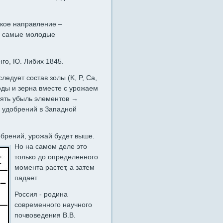
ское направление –
– самые молодые
го, Ю. Либих 1845.
ледует состав золы (K, P, Ca,
оды и зерна вместе с урожаем
нять убыль элементов →
 удобрений в Западной
обрений, урожай будет выше.
Но на
самом деле это
только до определенного
момента растет, а затем
падает
Россия - родина
современного научного
почвоведения В.В.