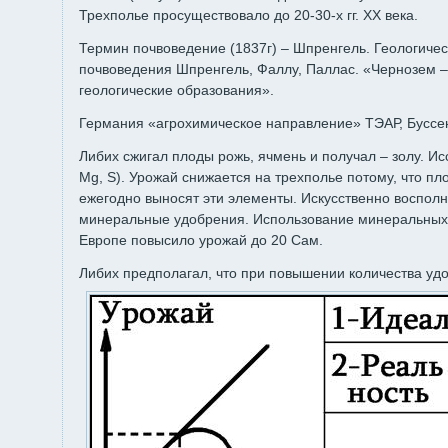
Трехполье просуществовало до 20-30-х гг. XX века.
Термин почвоведение (1837г) – Шпренгель. Геологиче
почвоведения Шпренгель, Фаллу, Паллас. «Чернозем 
геологические образования».
Германия «агрохимическое направление» ТЭАР, Буссен
Либих сжигал плоды рожь, ячмень и получал – золу. Исс
Mg, S). Урожай снижается на трехполье потому, что пл
ежегодно выносят эти элементы. Искусственно воспол
минеральные удобрения. Использование минеральных
Европе повысило урожай до 20 Сам.
Либих предполагал, что при повышении количества уд