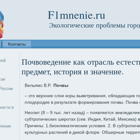
F1mnenie.ru
Экологические проблемы горо
Контакты
Почвоведение как отрасль естест
ной
предмет, история и значение.
тая
Вильямс В.Р.:
Почвы
России
– это верхние слои коры выветривания, обладающие 
плодородие в результате формирования почвы. Почва 
ности в
Неолит (8 – 9 тыс. лет назад) – появляется земледели
субтропических широтах (сев. Индия, Китай, Мексика) 
Причины: 1.биоклиматические условия. 2. В субтропич
еление
культурных растений в дикой флоре. Обширные террит