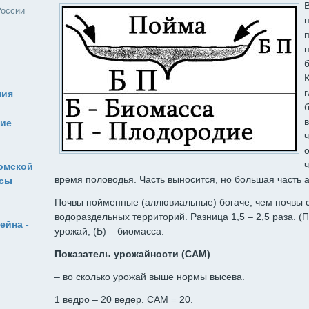
России
K
г
ния
б
ние
Томской
время половодья. Часть выносится, но большая часть 
рсы
Почвы пойменные (аллювиальные) богаче, чем почвы 
водораздельных территорий. Разница 1,5 – 2,5 раза. (
ейна -
урожай, (Б) – биомасса.
Показатель урожайности (САМ)
– во сколько урожай выше нормы высева.
1 ведро – 20 ведер. САМ = 20.