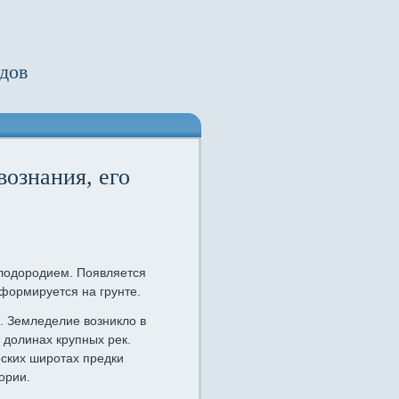
дов
вознания, его
плодородием. Появляется
формируется на грунте.
е. Земледелие возникло в
в долинах крупных рек.
еских широтах предки
ории.