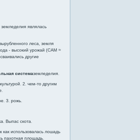
й земледелия являлась
 вырубленного леса, земля
года - высокий урожай (САМ ≈
осваивались другие
ольная система
земледелия.
культурой. 2. чем-то другим
е.
е. 3. рожь.
а. Выпас скота.
ак как использовалась лошадь
сь пахотная площадь.