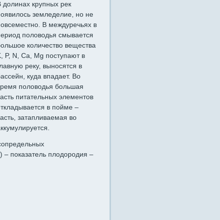
В долинах крупных рек
появилось земледелие, но не
повсеместно. В междуречьях в
период половодья смывается
большое количество вещества
, P, N, Ca, Mg поступают в
лавную реку, выносятся в
ассейн, куда впадает. Во
время половодья большая
часть питательных элементов
откладывается в пойме –
часть, затапливаемая во
аккумулируется.
сопредельных
П) – показатель плодородия –