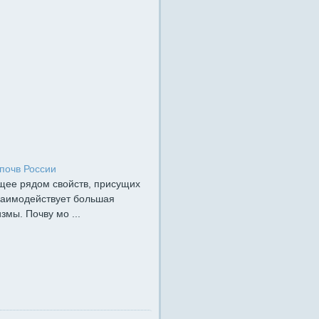
почв России
щее рядом свойств, присущих
взаимодействует большая
мы. По­чву мо ...