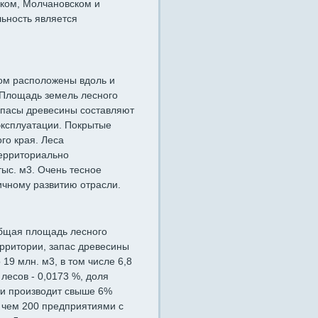
ском, Молчановском и
ьность является
ом расположены вдоль и
 Площадь земель лесного
Запасы древесины составляют
 эксплуатации. Покрытые
го края. Леса
ерриториально
тыс. м3. Очень тесное
ичному развитию отрасли.
Общая площадь лесного
ерритории, запас древесины
19 млн. м3, в том числе 6,8
лесов - 0,0173 %, доля
ти производит свыше 6%
 чем 200 предприятиями с