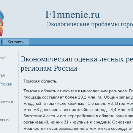
F1mnenie.ru
Экологические проблемы горо
Контакты
Экономическая оценка лесных ре
ной
регионам России
тая
Томская область.
России
Томская область относится к многолесным регионам Р
площадь составляет более 29,2 млн. га. Общий запас 
ности в
млрд. м3, в том числе хвойных - 1,6 млрд. м3. В год мо
млн. м3 древесины, из них хвойных пород - 8,4 млн. м3
Заготовкой леса и его переработкой в области занима
еление
организаций, из них 31 - крупные и средние. Основная
мощностей лесопромышленного комплекса сосредоточе