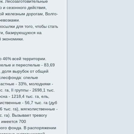
к. Лесозаготовительные
 и сезонного действия,
ой железным дорогам, Волго-
ревозками.
сылки для того, чтобы стать
ти, базирующуюся на
 экономики.
о 46% всей территории.
пелые и переспелые - 83,69
, доля вырубок от общей
ослесфонда: спелые
астные - 33%, молодняки -
 га, II группы - 2698,1 тыс.
сна - 1218,4 тыс. га, ель,
лиственные - 56,7 тыс. га (дуб
6 тыс. га), мягколиственные -
ыс. га). Вызывает тревогу
 имеется 700
ого фонда. В распоряжении