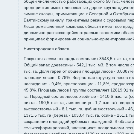
общей численностью работающих около 50 тыс. челове
предприятия имеют лесовозные дороги круглогодичного
зимние склады, примыкающие к Северной и Октябрьск
Балтийскому каналу, транзитным рекам с судовыми пе
Лесопромышленный комплекс области имеет все предпо
динамично развивающейся отраслью экономики облас
принципах формирования социально-ориентированной
Нижегородская область.
Покрытая лесом площадь составляет 3543,5 тыс. га, эт
Общий запас древесины - 542,1 тыс. м3. В том числе с
тыс. га. Доля гарей от общей площади лесов - 0,0387%
площади лесов - 0,78%. Возрастная структура лесов г
насаждения - 9,4%, приспевающие - 11,8%, средневозр
45,8%. Площадь лесов I группы составляет 12819,91 тыс.
га. Породный состав лесов: хвойные - 1410,6 тыс. га (со
пихта - 190,5 тыс. га, лиственница - 1,7 тыс. га) твердо
высокоствольный - 8,1 тыс. га, дуб низкоствольный - 46,
1371,5 тыс. га (береза - 1033,4 тыс. га, осина - 251,1 т
сокращение площадей дубовых насаждений. В области
сельхозформирований, являющихся владельцами лесн