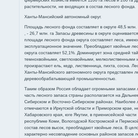
фермерских хозяйств имеется 1100 га лесов и 200 га 
растительности, не входящих в состав лесного фонда.
Ханты-Мансийский автономный округ.
Площадь лесного фонда составляет в округе 48,5 млн.
, - 26,7 млн. га Запасы древесины в округе оцениваетс
площади лесного фонда округа составляет леса, им
эксплуатационное значение. Преобладают хвойные лес
округа составляет 52,1%. Доминирует зона средней та
темнохвойными, светлохвойными, мелколиственными 
произрастают ель, кедр, лиственница, пихта, сосна.
Ханты-Мансийского автономного округа представлен л
деревообрабатывающей промышленностью.
Таким образом Россия обладает огромными запасами 
часть лесного запаса страны располагается на Дальнем
Сибирском и Восточно-Сибирском районах. Наиболее
отмечаются в Иркутской области и Приморском крае, н
Хабаровского края, юге Якутии, в приенисейской части 
республике Коми, Вологодской Костромской и Пермско
состав лесов высок, преобладают хвойные леса. В цел
характерно несовпадение ос­новных районов запасов л