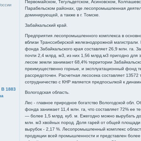
Первомайском, Тегульдетском, Асиновском, Колпашев
России
Парабельском районах, где лесопромышленная деятел
доминирующей, а также в г. Томске.
Забайкальский край.
Предприятия лесопромышленного комплекса в основн
вблизи Транссибирской железнодорожной магистрали.
фонда Забайкальского края составляет 26,9 млн. га. 
почти 2,4 млрд. м3, из них 1,56 млрд.м3 пригодно для
лесом земли занимают 68,4% территории Забайкальско
преимущественно горные, и эксплуатационный фонд т
рассредоточен. Расчетная лесосека составляет 13572 
сотрудничество с КНР является предпосылкой к динам
 В 1883
Вологодская область.
ла
Лес - главное природное богатство Вологодской обл. 
фонда занимает 11,4 млн. га, что составляет 72% ее т
— более 1,5 млрд. куб. м. Ежегодно можно вырубать до 
млн. м3 хвойных пород. Доля гарей от общей площади 
вырубок - 2,17 %. Лесопромышленный комплекс облас
продукции всей промышленности и представлен более