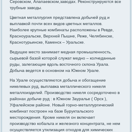
Серовском, Алапаевском,заводах. Реконструируются все
трубные заводы.
Цветная металлургия представлена добычей руд и
выплавкой почти всех видов цветных металлов.
Наиболее крупные комбинаты расположены в Ревде,
Красноуральске, Верхней Пышне, Реже, Челябинске,
Краснотурьинске, Каменск – Уральске.
Ведущее место занимает медная промышленность,
сырьевой базой которой служат медно – колчеданные
руды, залегающие вдоль восточного склона Урала.
Добыча ведется в основном на Южном Урале.
На Урале осуществляются добыча и обогащение
никелевых руд, выплавка металлического никеля
металлоизделий. Производство никеля сосредоточено в
районах добыче руд : в Южном Зауралье ( Орск ),
Уфалейском районе. Новый горно-металлургический
комбинат построен на базе Буруктальского
месторождения. Кроме никеля он включает
производство кобальта и железного концентрата, не нем
осуществляется утилизация отходов для химических