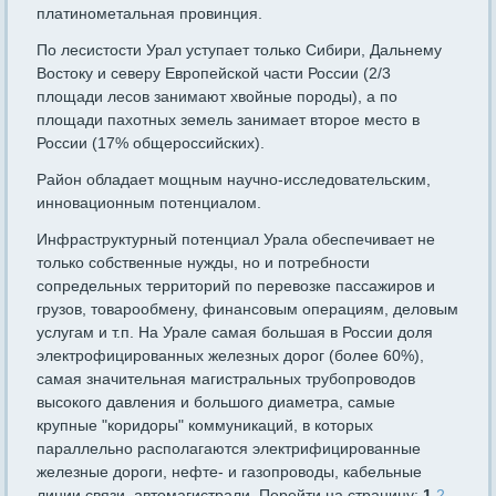
платинометальная провинция.
По лесистости Урал уступает только Сибири, Дальнему
Востоку и северу Европейской части России (2/3
площади лесов занимают хвойные породы), а по
площади пахотных земель занимает второе место в
России (17% общероссийских).
Район обладает мощным научно-исследовательским,
инновационным потенциалом.
Инфраструктурный потенциал Урала обеспечивает не
только собственные нужды, но и потребности
сопредельных территорий по перевозке пассажиров и
грузов, товарообмену, финансовым операциям, деловым
услугам и т.п. На Урале самая большая в России доля
электрофицированных железных дорог (более 60%),
самая значительная магистральных трубопроводов
высокого давления и большого диаметра, самые
крупные "коридоры" коммуникаций, в которых
параллельно располагаются электрифицированные
железные дороги, нефте- и газопроводы, кабельные
линии связи, автомагистрали. Перейти на страницу:
1
2