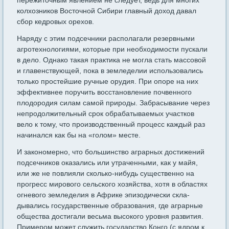
пережиточным явлением не следует, ведь для многих
колхозников Восточной Сибири главный доход давал
сбор кедровых орехов.
Наряду с этим подсечники располагали резервными
агротехнологиями, которые при необходимости пускали
в дело. Однако такая практика не могла стать массовой
и главенствующей, пока в земле­делии использовались
только простейшие ручные орудия. При опо­ре на них
эффективнее поручить восстановление почвенного
плодо­родия силам самой природы. Забрасывание через
непродолжитель­ный срок обрабатываемых участков
вело к тому, что производст­венный процесс каждый раз
начинался как бы на «голом» месте.
И закономерно, что большинство аграрных достижений
подсечников оказались или утраченными, как у майя,
или же не повлияли сколько-нибудь существенно на
прогресс мирового сельского хозяйст­ва, хотя в областях
огневого земледелия в Африке эпизодически скла­
дывались государственные образования, где аграрные
общества до­стигали весьма высокого уровня развития.
Примером может служить государство Конго (с ядром к