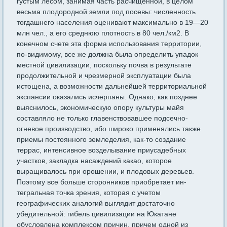
густым лесом, занимая часть расчищенной, в целом
весьма плодородной земли под посевы: численность
тогдашнего населения оценивают макси­мально в 19—20
млн чел., а его среднюю плотность в 80 чел./км2. В
конечном счете эта форма использования территории,
по-видимо­му, все же должна была определить упадок
местной цивилизации, поскольку почва в результате
продолжительной и чрезмерной экс­плуатации была
истощена, а возможности дальнейшей территори­альной
экспансии оказались исчерпаны. Однако, как позднее
выяснилось, экономическую опору культуры майя
составляло не только главенствовавшее подсечно-
огневое производство, ибо широко при­менялись также
приемы постоянного земледелия, как-то создание
террас, интенсивное возделывание приусадебных
участков, заклад­ка насаждений какао, которое
выращивалось при орошении, и пло­довых деревьев.
Поэтому все больше сторонников приобретает ин­
тегральная точка зрения, которая с учетом
географических анало­гий выглядит достаточно
убедительной: гибель цивилизации на Юкатане
обусловлена комплексом причин, причем одной из