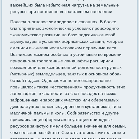
важнейших была избыточная нагрузка на земельные
ресурсы при постоянно возраставшем населении.
Подсечно-огневое земледелие в саваннах. В более
благоприят­ных экологических условиях происходило
экономическое развитие на базе подсечно-огневой
агрикультуры в условиях африканских саванн, которые
сменили выжигавшиеся человеком первичные леса.
Возник­шие жизнеспособные и устойчивые во времени
природно-антропогенные ландшафты расширили
возможности для хозяйственной деятель­ности ручных
(мотыжных) земледельцев, занятых в основном обра­
боткой подсек. Одновременно целенаправленно
повышалось также «естественная» продуктивность этих
ландшафтов, в частности, за счет посадок на позже
заброшенных и заросших участках или оберегае­мых
дикорастущих полезных деревьев и кустарников, типа
масличной пальмы и колы. Собирательство и другие
присваивающие формы экс­плуатации природных
ресурсов зачастую имели большее значение для семьи,
чем сельское хозяйство. Считать это исключительным и