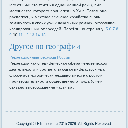
югу от нижнего течения одноименной реки), пик
могущества которого пришелся на XV в. Потом оно
распа­лось, и местное сельское хозяйство вновь
замкнулось в своих узких локальных рамках, оказавшись
изолированным от соседей. Перейти на страницу:
5
6
7
8
9
10
11
12
13
14
15
Другое по географии
Рекреационные ресурсы России
Рекреация как специфическая сфера человеческой
деятельности и соответствующая инфраструктура
сложилась исторически недавно вместе с ростом
производительности общественного труда (с чем
связано высвобождение части вр ...
Copyright © F1mnenie.ru 2015-2026. All Rights Reserved.