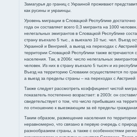
Замагурья до границ с Украиной проживают представит
как русины и украинцы.
Уровень миграции в Словацкой Республике достаточно
года он составляет всего 0,3 мигранта на 1000 человек
нелегальных эмигрантов в Словацкой Республике соста
страну въехало 5 тыс., а выехало 10 тыс. чел. Въезд о
Украиной и Венгрией, а выезд на переходах с Австрией
территории Словацкой Республики также встречаются 
населения. Так, в 2006г. число нелегальных эмигранто
человек. Из них в страну въехало 5 тысяч и из республ
Въезд на территорию Словакии осуществляется по гран
а выезд за пределы страны – на переходах с Австрией
Также следует рассмотреть коэффициент чистой мигра
показатель постепенно возрастает: в 2003г. он составил 
свидетельствует о том, что число прибывших на терри
по отношению к выезжающим за её пределы граждана
Таким образом, размещение населения по территории
неравномерно, что связано в первую очередь с приро
разнообразием страны, а также с особенностями реги