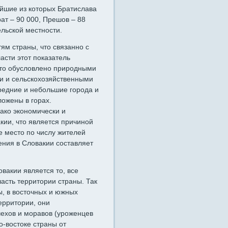
ейшие из которых Братислава
ат – 90 000, Прешов – 88
льской местности.
ям страны, что связанно с
асти этот показатель
 Это обусловлено природными
ми и сельскохозяйственными
редние и небольшие города и
ожены в горах.
ако экономически и
кии, что является причиной
е место по числу жителей
ения в Словакии составляет
вакии является то, все
сть территории страны. Так
, в восточных и южных
ерритории, они
чехов и моравов (уроженцев
о-востоке страны от