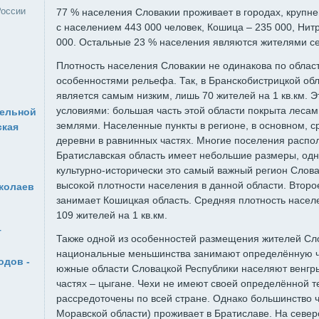
России
77 % населения Словакии проживает в городах, крупн
с населением 443 000 человек, Кошица – 235 000, Нитр
000. Остальные 23 % населения являются жителями се
Плотность населения Словакии не одинакова по област
особенностями рельефа. Так, в Бранскобистрицкой обл
является самым низким, лишь 70 жителей на 1 кв.км.
условиями: большая часть этой области покрыта леса
тельной
землями. Населенные пункты в регионе, в основном, с
ская
деревни в равнинных частях. Многие поселения распол
Братиславская область имеет небольшие размеры, одн
культурно-исторически это самый важный регион Слова
высокой плотности населения в данной области. Второ
колаев
занимает Кошицкая область. Средняя плотность насел
109 жителей на 1 кв.км.
т
Также одной из особенностей размещения жителей Сло
национальные меньшинства занимают определённую ча
одов -
южные области Словацкой Республики населяют венгры
частях – цыгане. Чехи не имеют своей определённой т
рассредоточены по всей стране. Однако большинство 
Моравской области) проживает в Братиславе. На север