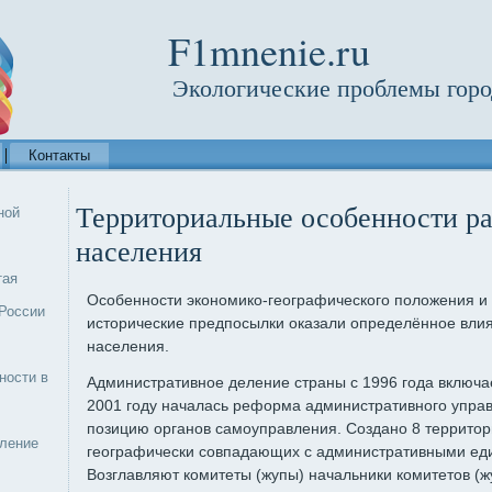
F1mnenie.ru
Экологические проблемы горо
Контакты
Территориальные особенности р
ной
населения
тая
Особенности экономико-географического положения и 
России
исторические предпосылки оказали определённое вли
населения.
ности в
Административное деление страны с 1996 года включает
2001 году началась реформа административного упра
позицию органов самоуправления. Создано 8 террито
еление
географически совпадающих с административными еди
Возглавляют комитеты (жупы) начальники комитетов (ж