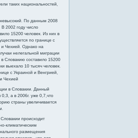
ели таких национальностей,
 невысокий. По данным 2008
. В 2002 году число
вило 15200 человек. Из них в
существляется по границе с
 и Чехией. Однако на
случаи нелегальной миграции
в в Словакию составило 15200
ики выехало 10 тысяч человек.
ице с Украиной и Венгрией,
 и Чехией
ции в Словакии. Данный
0,3, а в 2006г. уже 0,7,что
торию страны увеличивается
м.
 Словакии происходит
дно-климатическим
онального размещения