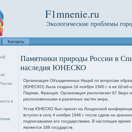
F1mnenie.ru
Экологические проблемы горо
Контакты
Памятники природы России в Сп
ной
наследия ЮНЕСКО
тая
Организация Объединенных Наций по вопросам образо
России
(ЮНЕСКО) была создана 16 ноября 1945 г. и ее Штаб-к
Париже, Франция. Организация располагает 67 бюро 
расположенными в различных частях мира.
ности в
Устав ЮНЕСКО был принят на Лондонской конференции 
вступил в силу 4 ноября 1946 г. после сдачи на хранен
еление
подписавшими его государствами. В настоящее время
являются 188 государств.