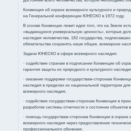
достояние всего человечества, которое необходимо обе
Конвенция об охране всемирного культурного и приро
на Генеральной конференции ЮНЕСКО в 1972 году.
В основе Конвенции лежит идея того, что на Земле ес
«выдающуюся универсальную ценность», которые дол
наследия человечества. 182 государства, подписавших 
обязательства сохранять наше общее, всемирное насл
Задачи ЮНЕСКО в сфере всемирного наследия:
· содействие странам в подписании Конвенции об охр
гарантия защиты их природного и культурного наследи
· оказание поддержки государствам-сторонам Конвенц
наследия в пределах их национальной территории для
всемирного наследия;
· содействие государствам-сторонам Конвенции в при
разработке системы отчетности о состоянии объектов 
· помощь государствам-сторонам Конвенции в охране 
всемирного наследия через предоставление техническ
профессионального обучения;