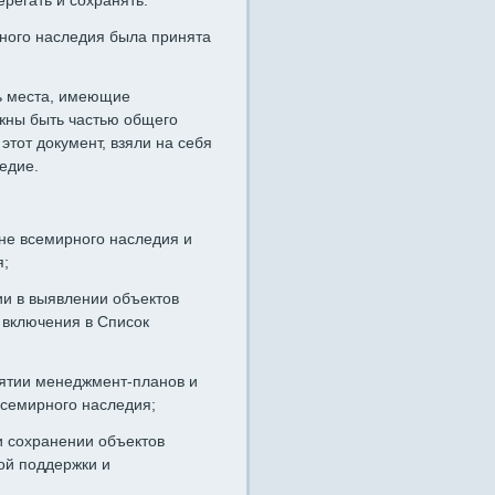
регать и сохранять.
дного наследия была принята
ть места, имеющие
жны быть частью общего
этот документ, взяли на себя
едие.
ане всемирного наследия и
я;
ии в выявлении объектов
 включения в Список
нятии менеджмент-планов и
всемирного наследия;
и сохранении объектов
ой поддержки и