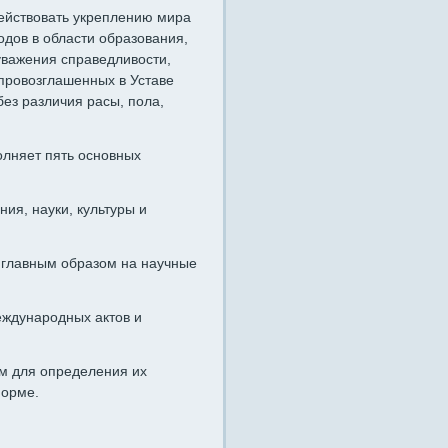
ействовать укреплению мира
дов в области образования,
уважения справедливости,
 провозглашенных в Уставе
ез различия расы, пола,
лняет пять основных
ия, науки, культуры и
 главным образом на научные
еждународных актов и
ам для определения их
форме.