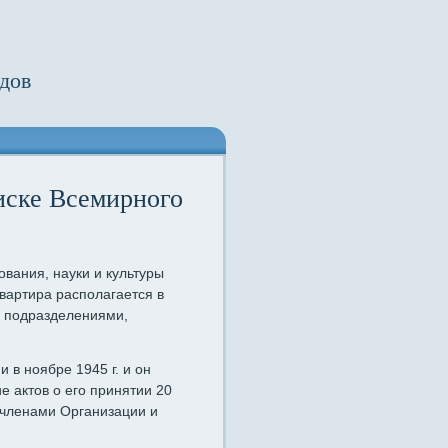
дов
иске Всемирного
вания, науки и культуры
вартира располагается в
и подразделениями,
в ноябре 1945 г. и он
ие актов о его принятии 20
 членами Организации и