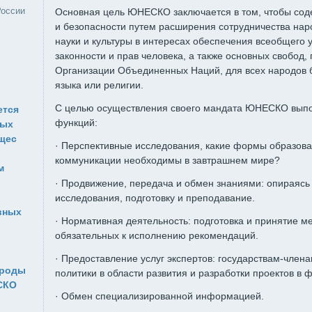
России
Основная цель ЮНЕСКО заключается в том, чтобы сод
и безопасности путем расширения сотрудничества наро
науки и культуры в интересах обеспечения всеобщего 
законности и прав человека, а также основных свобод,
Организации Объединенных Наций, для всех народов б
языка или религии.
С целью осуществления своего мандата ЮНЕСКО выпо
ется
функций:
ных
ущес
· Перспективные исследования, какие формы образован
коммуникации необходимы в завтрашнем мире?
м
· Продвижение, передача и обмен знаниями: опираясь
исследования, подготовку и преподавание.
вных
· Нормативная деятельность: подготовка и принятие м
обязательных к исполнению рекомендаций.
· Предоставление услуг экспертов: государствам-член
ироды
политики в области развития и разработки проектов в 
СКО
· Обмен специализированной информацией.