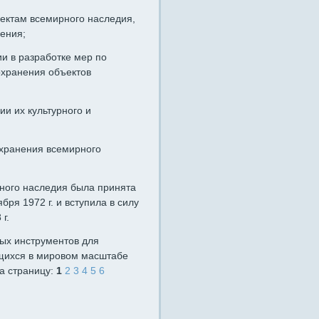
ектам всемирного наследия,
ения;
и в разработке мер по
хранения объектов
ии их культурного и
охранения всемирного
дного наследия была принята
я 1972 г. и вступила в силу
г.
ых инструментов для
щихся в мировом масштабе
а страницу:
1
2
3
4
5
6