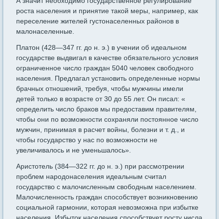
А значит необходимо государственное регулирование
роста населения и принятие такой меры, например, как
переселение жителей густонаселенных районов в
малонаселенные.
Платон (428—347 гг. до н. э.) в учении об идеальном
государстве выдвигал в качестве обязательного условия
ограниченное число граждан 5040 человек свободного
населения. Предлагал установить определенные нормы
брачных отношений, требуя, чтобы мужчины имели
детей только в возрасте от 30 до 55 лет. Он писал: «
определить число браков мы предоставим правителям,
чтобы они по возможности сохраняли постоянное число
мужчин, принимая в расчет войны, болезни и т. д., и
чтобы государство у нас по возможности не
увеличивалось и не уменьшалось».
Аристотель (384—322 гг. до н. э.) при рассмотрении
проблем народонаселения идеальным считал
государство с малочисленным свободным населением.
Малочисленность граждан способствует возникновению
социальной гармонии, которая невозможна при избытке
населения. Избыток населения способствует росту числа