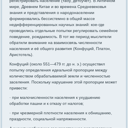
регистрировать население (табу, детоучет). В Античном
мире, Древнем Китае и во времена Средневековья
знания и представления о народонаселении
формировались бессистемно в общей массе
недифференцированных научных знаний: кое-где
проводились отдельные попытки регулировать семейное
поведение, рождаемость. В тот же период мыслители
обратили внимание на взаимосвязь численности
населения и её общего развития (Конфуций, Платон,
Аристотель).
Конфуций (около 551—479 гг. до н. э.) осуществил
попытку определения идеальной пропорции между
количеством обрабатываемой земли и численностью
заселения. Поскольку нарушение этой пропорции может
привести:
· при малочисленности населения к ухудшению
обработки пашни и к отказу от налогов;
· при чрезмерной плотности населения к обнищанию,
праздности, социальной напряженности.