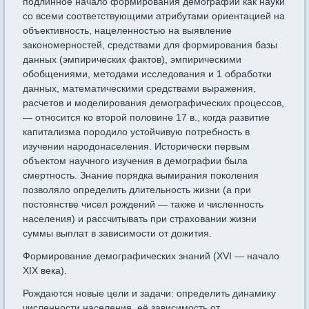
подлинное начало формирования демографии как науки
со всеми соответствующими атрибутами ориентацией на
объективность, нацеленностью на выявление
закономерностей, средствами для формирования базы
данных (эмпирических фактов), эмпирическими
обобщениями, методами исследования и 1 обработки
данных, математическими средствами выражения,
расчетов и моделирования демографических процессов,
— относится ко второй половине 17 в., когда развитие
капитализма породило устойчивую потребность в
изучении народонаселения. Исторически первым
объектом научного изучения в демографии была
смертность. Знание порядка вымирания поколения
позволяло определить длительность жизни (а при
постоянстве чисел рождений — также и численность
населения) и рассчитывать при страховании жизни
суммы выплат в зависимости от дожития.
Формирование демографических знаний (XVI — начало
XIX века).
Рождаются новые цели и задачи: определить динамику
численности населения, её зависимость от