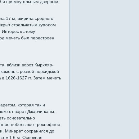
й и прямоугольным дверным
на 17 м, ширина среднего
рекрыт стрельчатым куполом
 Интерес к этому
од мечеть был перестроен
та, вблизи ворот Кырхляр-
 камень с резной персидской
 в 1626-1627 гг. Затем мечеть
аретом, которая так и
еко от ворот Джарчи-капы.
еть основательно
ратное небольшое трехнефное
и. Минарет сохранился до
соту 1,6 м. Основная