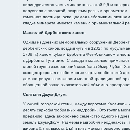
цилиндрическая часть минарета высотой 9,9 м заверша
полуовала с полочкой, покрытым резным орнаментом. 
каменная лестница, освещаемая небольшими окошками
кладке минарета имеется камень с орнаментальной ре
Мавзолей Дербентских ханов.
Одним из древних мемориальных сооружений Дербент
дербентских ханов, воздвигнутый в 1202г. по мусульма
1788 гг.) ханом Кубы и Дербента Фет-Али-ханом в чес
г. Дербента Тути-Бике. С запада к мавзолею примыкае
стеной группа захоронений семейства Эмир-Чубан. Ха
сконцентрировал в себе многие черты дербентской архи
демонстрируя возможности местной традиционной арх
обращенной вовне выразительной объемно-пространс
Святыня Джум-Джум.
У южной городской стены, между воротами Кала-капы и
десять саркофагообразных надгробий. Это группа моги
преданию, здесь захоронено семейство одного из древ
земель Джум-Джум. Размеры надгробия неодинаковы: п
ширина 0,7 м, высота 1 м) и пять малых примерно вд