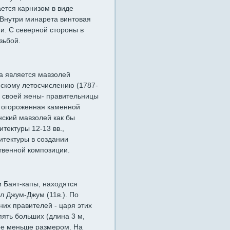
ется карнизом в виде
Внутри минарета винтовая
. С северной стороны в
зьбой.
а является мавзолей
нскому летосчислению (1787-
ть своей жены- правительницы
т огороженная каменной
нский мавзолей как бы
тектуры 12-13 вв.,
итектуры в создании
твенной композиции.
 Баят-капы, находятся
л Джум-Джум (11в.). По
них правителей - царя этих
ять больших (длина 3 м,
вое меньше размером. На