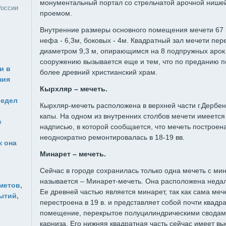
монументальный портал со стрельчатой арочной нише
России
проемом.
Внутренние размеры основного помещения мечети 67 
нефа - 6,3м, боковых - 4м. Квадратный зал мечети пе
диаметром 9,3 м, опирающимся на 8 подпружных арок.
сооружению вызывается еще и тем, что по преданию п
и в
более древний христианский храм.
ния
Кырхляр – мечеть.
редел
Кырхляр-мечеть расположена в верхней части г.Дербен
капы. На одном из внутренних столбов мечети имеется
е
надписью, в которой сообщается, что мечеть построена
неоднократно ремонтировалась в 18-19 вв.
к она
Минарет – мечеть.
Сейчас в городе сохранилась только одна мечеть с мин
называется – Минарет-мечеть. Она расположена недал
метов,
Ее древней частью является минарет, так как сама меч
ытий,
перестроена в 19 в. и представляет собой почти квад
помещение, перекрытое полуцилиндрическими сводам
карниза. Его нижняя квадратная часть сейчас имеет вы