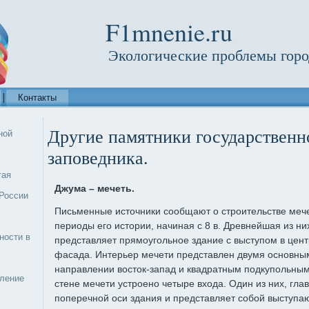
F1mnenie.ru
Экологические проблемы горо
Контакты
Другие памятники государственн
ной
заповедника.
тая
Джума – мечеть.
России
Письменные источники сообщают о строительстве мече
периоды его истории, начиная с 8 в. Древнейшая из ни
ности в
представляет прямоугольное здание с выступом в цен
фасада. Интерьер мечети представлен двумя основны
направлении восток-запад и квадратным подкупольным
еление
стене мечети устроено четыре входа. Один из них, гла
поперечной оси здания и представляет собой выступа