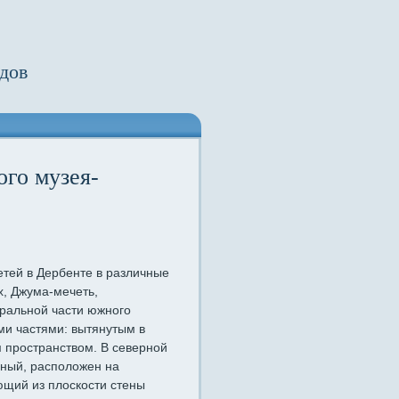
дов
ого музея-
тей в Дербенте в различные
х, Джума-мечеть,
тральной части южного
ми частями: вытянутым в
 пространством. В северной
вный, расположен на
ющий из плоскости стены