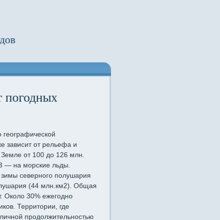
дов
т погодных
о географической
е зависит от рельефа и
 Земле от 100 до 126 млн.
/3 — на морские льды.
у зимы северного полушария
лушария (44 млн.км2). Общая
т. Около 30% ежегодно
ков. Территории, где
зличной продолжительностью