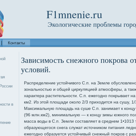
F1mnenie.ru
Экологические проблемы горо
Контакты
Зависимость снежного покрова о
ной
условий.
тая
Распределение устойчивого С.п. на Земле обусловлен
России
зональностью и общей циркуляцией атмосферы, а такж
характера растительности. С.п. ежегодно покрывает на
км2. Из этой площади около 2/3 приходится на сушу, 1
ности в
Максимальную площадь на суше С.п. занимает к конц
(96 млн.км2), минимальную — к концу зимы южного по
масса воды в С.п. Земли составляет в среднем 1•1013 
еление
образующегося снега служат источником питания ледни
ежегодно образуется устойчивый снежный покров с ра