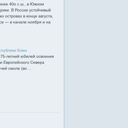
рнее 40о с.ш., в Южном
ики. В России устойчивый
х островах в конце августа,
се — в начале ноября и на
спублики Коми
, 75-летний юбилей освоения
ии Европейского Севера
чей смоле (во ...