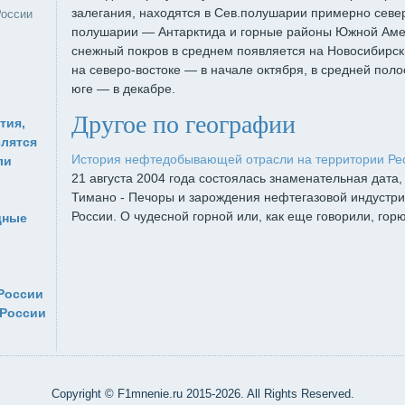
залегания, находятся в Сев.полушарии примерно севе
России
полушарии — Антарктида и горные районы Южной Амер
снежный покров в среднем появляется на Новосибирски
на северо-востоке — в начале октября, в средней поло
юге — в декабре.
Другое по географии
тия,
лятся
История нефтедобывающей отрасли на территории Ре
ли
21 августа 2004 года состоялась знаменательная дата
Тимано - Печоры и зарождения нефтегазовой индустр
России. О чудесной горной или, как еще говорили, горю
дные
России
 России
Copyright © F1mnenie.ru 2015-2026. All Rights Reserved.