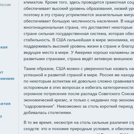
климатом. Кроме того, здесь проводится грамотная со
России
обеспечивает высокий уровень образования, низкий ур
поэтому в эту страну устремляются значительные мигр
обеспечивает большую численность населения. В нац
многонациональная страна, что доставляет некоторые т
стране сильная государственная система, которая обе
стабильность. В США сильнейшая в мире экономика, к
поддерживать высокий уровень жизни в стране и благ
ская
ведущее место в мире. У Америки хорошо налажены эк
развитыми странами, страна ведёт активную внешнюю 
Таким образом, США можно с уверенностью назвать н
от
успешной и развитой страной в мире. Россия же находи
онению
по некоторым аспектам её довольно сложно сравниват
осторожным в этих вопросах и избегать категоричност
огромное потрясение после распада Советского Союза
экономический кризис, и только с недавних пор эконом
вития
"оздоровления". Невозможно за столь короткий период 
добивалась столетиями.
о
В то же время, несмотря на столь сильные различия с
сходств: это и похожие природные условия, и обеспе