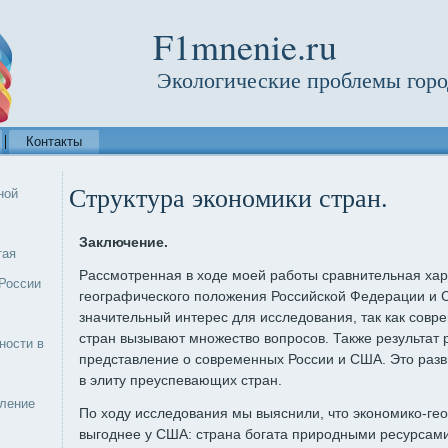
F1mnenie.ru
Экологические проблемы горо
Контакты
Структура экономики стран.
ной
Заключение.
тая
Рассмотренная в ходе моей работы сравнительная хар
России
географического положения Российской Федерации и 
значительный интерес для исследования, так как совре
стран вызывают множество вопросов. Также результат 
ности в
представление о современных России и США. Это разви
в элиту преуспевающих стран.
еление
По ходу исследования мы выяснили, что экономико-ге
выгоднее у США: страна богата природными ресурсам