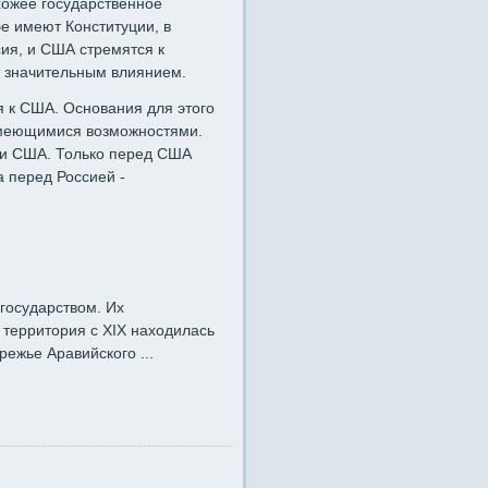
хожее государственное
бе имеют Конституции, в
ия, и США стремятся к
т значительным влиянием.
я к США. Основания для этого
имеющимися возможностями.
к и США. Только перед США
а перед Россией -
государством. Их
 территория с XIX находилась
режье Аравийского ...