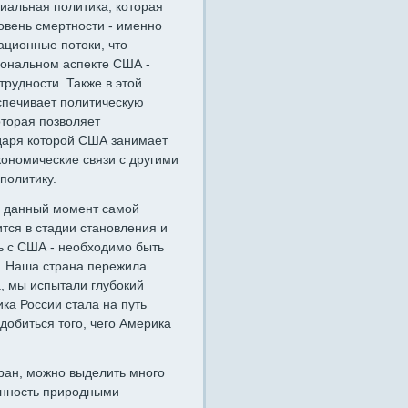
циальная политика, которая
овень смертности - именно
ационные потоки, что
иональном аспекте США -
рудности. Также в этой
спечивает политическую
оторая позволяет
одаря которой США занимает
ономические связи с другими
политику.
а данный момент самой
тся в стадии становления и
ь с США - необходимо быть
и. Наша страна пережила
, мы испытали глубокий
ика России стала на путь
добиться того, чего Америка
тран, можно выделить много
ченность природными