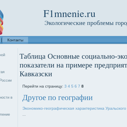
F1mnenie.ru
Экологические проблемы горо
Контакты
Таблица Основные социально-эк
ной
показатели на примере предприят
тая
Кавказски
России
Перейти на страницу:
3
4
5
6
7
8
Другое по географии
ности в
Экономико-географическая характеристика Уральского
...
еление