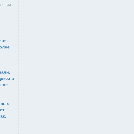
России
нт .
олее
зали,
екса и
ьшое
тных
ет
ак,