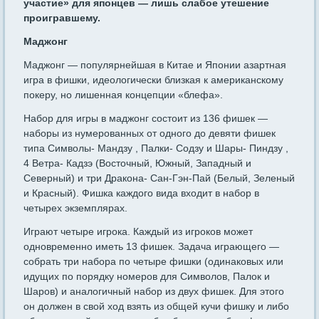
участие» для японцев — лишь слабое утешение
проигравшему.
Маджонг
Маджонг — популярнейшая в Китае и Японии азартная
игра в фишки, идеологически близкая к американскому
покеру, но лишенная концепции «блефа».
Набор для игры в маджонг состоит из 136 фишек —
наборы из нумерованных от одного до девяти фишек
типа Символы- Мандзу , Палки- Содзу и Шары- Пиндзу ,
4 Ветра- Кадзэ (Восточный, Южный, Западный и
Северный) и три Дракона- Сан-Гэн-Пай (Белый, Зеленый
и Красный). Фишка каждого вида входит в набор в
четырех экземплярах.
Играют четыре игрока. Каждый из игроков может
одновременно иметь 13 фишек. Задача играющего —
собрать три набора по четыре фишки (одинаковых или
идущих по порядку номеров для Символов, Палок и
Шаров) и аналогичный набор из двух фишек. Для этого
он должен в свой ход взять из общей кучи фишку и либо