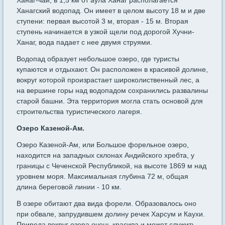
Ханаг-чай, в 1,5 км от аула Ханаг располагается
Ханагский водопад. Он имеет в целом высоту 18 м и две
ступени: первая высотой 3 м, вторая - 15 м. Вторая
ступень начинается в узкой щели под дорогой Хучни-
Ханаг, вода падает с нее двумя струями.
Водопад образует небольшое озеро, где туристы
купаются и отдыхают. Он расположен в красивой долине,
вокруг которой произрастает широколиственный лес, а
на вершине горы над водопадом сохранились развалины
старой башни. Эта территория могла стать основой для
строительства туристического лагеря.
Озеро Казеной-Ам.
Озеро Казеной-Ам, или Большое форельное озеро,
находится на западных склонах Андийского хребта, у
границы с Чеченской Республикой, на высоте 1869 м над
уровнем моря. Максимальная глубина 72 м, общая
длина береговой линии - 10 км.
В озере обитают два вида форели. Образовалось оно
при обвале, запрудившем долину речек Харсум и Каухи.
Природа вокруг озера очень красива и может служить