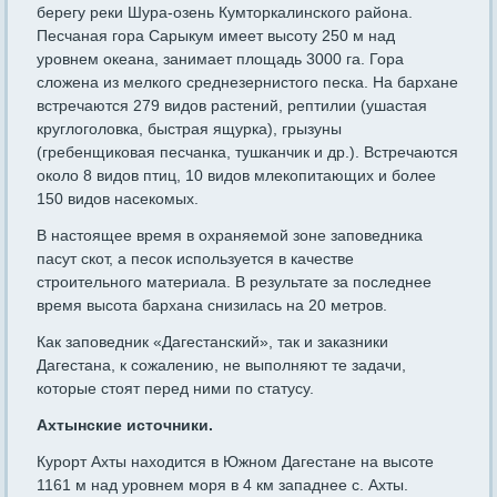
берегу реки Шура-озень Кумторкалинского района.
Песчаная гора Сарыкум имеет высоту 250 м над
уровнем океана, занимает площадь 3000 га. Гора
сложена из мелкого среднезернистого песка. На бархане
встречаются 279 видов растений, рептилии (ушастая
круглоголовка, быстрая ящурка), грызуны
(гребенщиковая песчанка, тушканчик и др.). Встречаются
около 8 видов птиц, 10 видов млекопитающих и более
150 видов насекомых.
В настоящее время в охраняемой зоне заповедника
пасут скот, а песок используется в качестве
строительного материала. В результате за последнее
время высота бархана снизилась на 20 метров.
Как заповедник «Дагестанский», так и заказники
Дагестана, к сожалению, не выполняют те задачи,
которые стоят перед ними по статусу.
Ахтынские источники.
Курорт Ахты находится в Южном Дагестане на высоте
1161 м над уровнем моря в 4 км западнее с. Ахты.