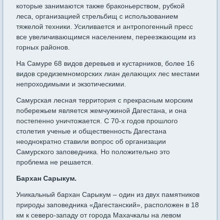
которые занимаются также браконьерством, рубкой
леса, организацией стрельбищ с использованием
тяжелой техники. Усиливается и антропогенный пресс
все увеличивающимся населением, переезжающим из
горных районов.
На Самуре 68 видов деревьев и кустарников, более 16
видов средиземноморских лиан делающих лес местами
непроходимыми и экзотическими.
Самурская лесная территория с прекрасным морским
побережьем является жемчужиной Дагестана, и она
постепенно уничтожается. С 70-х годов прошлого
столетия ученые и общественность Дагестана
неоднократно ставили вопрос об организации
Самурского заповедника. Но положительно это
проблема не решается.
Бархан Сарыкум.
Уникальный бархан Сарыкум – один из двух памятников
природы заповедника «Дагестанский», расположен в 18
км к северо-западу от города Махачкалы на левом