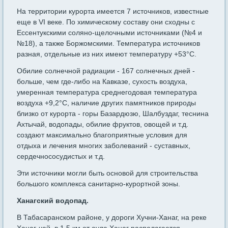
На территории курорта имеется 7 источников, известные
еще в VI веке. По химическому составу они сходны с
Ессентукскими соляно-щелочными источниками (№4 и
№18), а также Боржомскими. Температура источников
разная, отдельные из них имеют температуру +53°С.
Обилие солнечной радиации - 167 солнечных дней -
больше, чем где-либо на Кавказе, сухость воздуха,
умеренная температура среднегодовая температура
воздуха +9,2°С, наличие других памятников природы
близко от курорта - горы Базардюзю, Шалбуздаг, теснина
Ахтычай, водопады, обилие фруктов, овощей и т.д.
создают максимально благоприятные условия для
отдыха и лечения многих заболеваний - суставных,
сердечнососудистых и т.д.
Эти источники могли быть основой для строительства
большого комплекса санитарно-курортной зоны.
Ханагский водопад.
В Табасаранском районе, у дороги Хучни-Ханаг, на реке