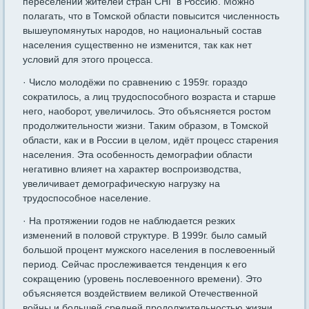
переселении жителей стран СНГ в Россию. Можно
полагать, что в Томской области повысится численность
вышеупомянутых народов, но национальный состав
населения существенно не изменится, так как нет
условий для этого процесса.
· Число молодёжи по сравнению с 1959г. гораздо
сократилось, а лиц трудоспособного возраста и старше
него, наоборот, увеличилось. Это объясняется ростом
продолжительности жизни. Таким образом, в Томской
области, как и в России в целом, идёт процесс старения
населения. Эта особенность демографии области
негативно влияет на характер воспроизводства,
увеличивает демографическую нагрузку на
трудоспособное население.
· На протяжении годов не наблюдается резких
изменений в половой структуре. В 1999г. было самый
большой процент мужского населения в послевоенный
период. Сейчас прослеживается тенденция к его
сокращению (уровень послевоенного времени). Это
объясняется воздействием великой Отечественной
войны и большей средней продолжительностью жизни