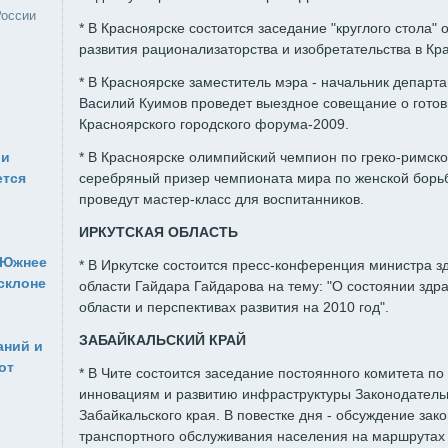
России
* В Красноярске состоится заседание "круглого стола"
развития рационализаторства и изобретательства в Кр
* В Красноярске заместитель мэра - начальник департ
Василий Куимов проведет выездное совещание о гото
Красноярского городского форума-2009.
 и
* В Красноярске олимпийский чемпион по греко-римск
ется
серебряный призер чемпионата мира по женской борь
проведут мастер-класс для воспитанников.
ИРКУТСКАЯ ОБЛАСТЬ
.Южнее
* В Иркутске состоится пресс-конференция министра 
склоне
области Гайдара Гайдарова на тему: "О состоянии здр
области и перспективах развития на 2010 год".
ЗАБАЙКАЛЬСКИЙ КРАЙ
аний и
от
* В Чите состоится заседание постоянного комитета п
инновациям и развитию инфраструктуры Законодатель
Забайкальского края. В повестке дня - обсуждение зак
транспортного обслуживания населения на маршрутах 