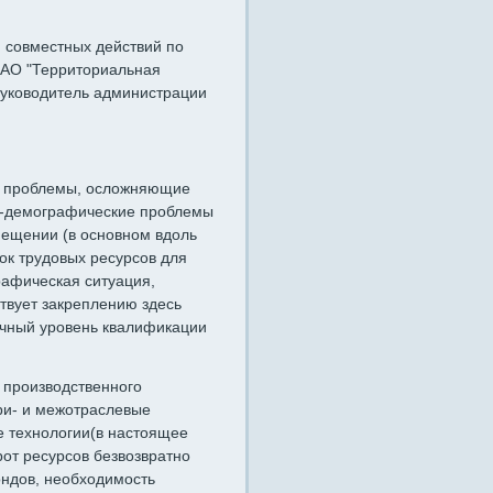
и совместных действий по
ОАО "Территориальная
уководитель администрации
е проблемы, осложняющие
но-демографические проблемы
мещении (в основном вдоль
ок трудовых ресурсов для
рафическая ситуация,
твует закреплению здесь
очный уровень квалификации
 производственного
ри- и межотраслевые
 технологии(в настоящее
от ресурсов безвозвратно
ондов, необходимость