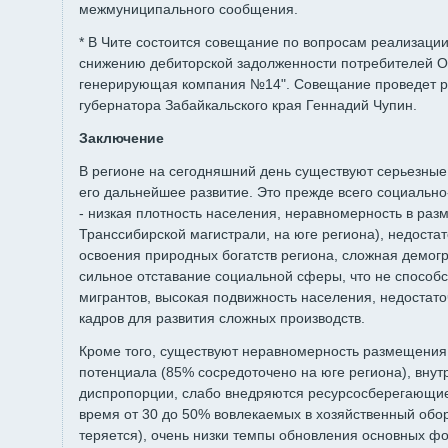
межмуниципального сообщения.
* В Чите состоится совещание по вопросам реализаци
снижению дебиторской задолженности потребителей 
генерирующая компания №14". Совещание проведет р
губернатора Забайкальского края Геннадий Чупин.
Заключение
В регионе на сегодняшний день существуют серьезны
его дальнейшее развитие. Это прежде всего социаль
- низкая плотность населения, неравномерность в раз
Транссибирской магистрали, на юге региона), недостат
освоения природных богатств региона, сложная демог
сильное отставание социальной сферы, что не способс
мигрантов, высокая подвижность населения, недостат
кадров для развития сложных производств.
Кроме того, существуют неравномерность размещения
потенциала (85% сосредоточено на юге региона), внут
диспропорции, слабо внедряются ресурсосберегающие
время от 30 до 50% вовлекаемых в хозяйственный обор
теряется), очень низки темпы обновления основных ф