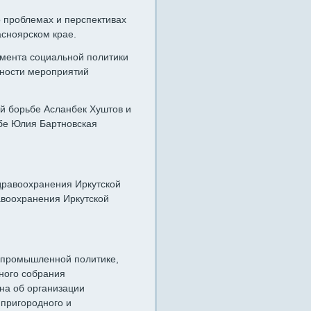
 о проблемах и перспективах
асноярском крае.
амента социальной политики
вности мероприятий
ой борьбе Асланбек Хуштов и
бе Юлия Бартновская
здравоохранения Иркутской
авоохранения Иркутской
о промышленной политике,
ного собрания
она об организации
пригородного и