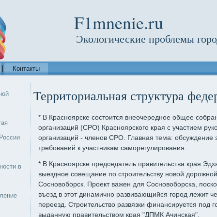
F1mnenie.ru
Экологические проблемы горо
Контакты
Территориальная структура феде
ной
* В Красноярске состоится внеочередное общее собр
тая
организаций (СРО) Красноярского края с участием рук
России
организаций - членов СРО. Главная тема: обсуждение
требований к участникам саморегулирования.
* В Красноярске председатель правительства края Эдх
ности в
выездное совещание по строительству новой дорожной 
Сосновоборск. Проект важен для Сосновоборска, поск
въезд в этот динамично развивающийся город лежит 
еление
переезд. Строительство развязки финансируется под г
выданную правительством края "ДПМК Ачинская".