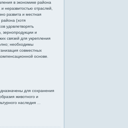
вления в экономике района
 и неразвитостью отраслей,
но развита и местная
 района (хотя
сов удовлетворять
, зернопродукции и
их связей для укрепления
олно; необходимы
ганизация совместных
 компенсационной основе.
дназначены для сохранения
образия животного и
ьтурного наследия ...