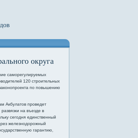
дов
рального округа
ание саморегулируемых
оводителей 120 строительных
 законопроекта по повышению
ам Акбулатов проведет
развязки на въезде в
ольку сегодня единственный
через железнодорожный
осударственную гарантию,