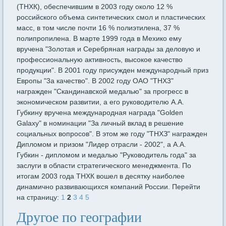
(ТНХК), обеспечившим в 2003 году около 12 %
российского объема синтетических смол и пластических
масс, в том числе почти 16 % полиэтилена, 37 %
полипропилена. В марте 1999 года в Мехико ему
вручена "3олотая и Серебряная награды за деловую и
профессиональную активность, высокое качество
продукции". В 2001 году присужден международный приз
Европы "3а качество". В 2002 году ОАО "ТНХ3"
награжден "Скандинавской медалью" за прогресс в
экономическом развитии, а его руководителю А.А.
Губкину вручена международная награда "Golden
Galaxy" в номинации "За личный вклад в решение
социальных вопросов". В этом же году "ТНХЗ" награжден
Дипломом и призом "Лидер отрасли - 2002", а А.А.
Губкин - дипломом и медалью "Руководитель года" за
заслуги в области стратегического менеджмента. По
итогам 2003 года ТНХК вошел в десятку наиболее
динамично развивающихся компаний России. Перейти
на страницу:
1
2
3
4
5
Другое по географии