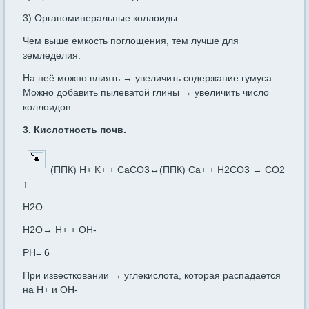
3) Органоминеральные коллоиды.
Чем выше емкость поглощения, тем лучше для
земледелия.
На неё можно влиять → увеличить содержание гумуса.
Можно добавить пылеватой глины → увеличить число
коллоидов.
3. Кислотность почв.
(ППК) H+ K+ + CaCO3↔(ППК) Ca+ + H2CO3 → CO2
↑
H2O
H2O↔ H+ + OH-
PH= 6
При известковании → углекислота, которая распадается
на H+ и OH-