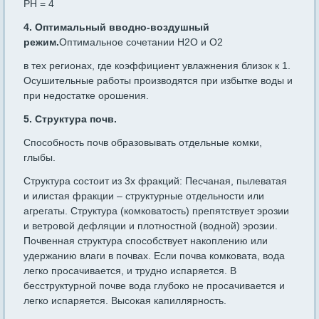
PH = 4
4. Оптимальный вводно-воздушный
режим.
Оптимальное сочетании H2O и O2
в тех регионах, где коэффициент увлажнения близок к 1.
Осушительные работы производятся при избытке воды и
при недостатке орошения.
5. Структура почв.
Способность почв образовывать отдельные комки,
глыбы.
Структура состоит из 3х фракций: Песчаная, пылеватая
и илистая фракции – структурные отдельности или
агрегаты. Структура (комковатость) препятствует эрозии
и ветровой дефляции и плотностной (водной) эрозии.
Почвенная структура способствует накоплению или
удержанию влаги в почвах. Если почва комковата, вода
легко просачивается, и трудно испаряется. В
бесструктурной почве вода глубоко не просачивается и
легко испаряется. Высокая капиллярность.