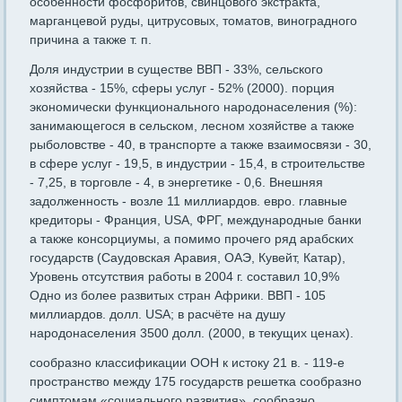
особенности фосфоритов, свинцового экстракта,
марганцевой руды, цитрусовых, томатов, виноградного
причина а также т. п.
Доля индустрии в существе ВВП - 33%, сельского
хозяйства - 15%, сферы услуг - 52% (2000). порция
экономически функционального народонаселения (%):
занимающегося в сельском, лесном хозяйстве а также
рыболовстве - 40, в транспорте а также взаимосвязи - 30,
в сфере услуг - 19,5, в индустрии - 15,4, в строительстве
- 7,25, в торговле - 4, в энергетике - 0,6. Внешняя
задолженность - возле 11 миллиардов. евро. главные
кредиторы - Франция, USA, ФРГ, международные банки
а также консорциумы, а помимо прочего ряд арабских
государств (Саудовская Аравия, ОАЭ, Кувейт, Катар),
Уровень отсутствия работы в 2004 г. составил 10,9%
Одно из более развитых стран Африки. ВВП - 105
миллиардов. долл. USA; в расчёте на душу
народонаселения 3500 долл. (2000, в текущих ценах).
сообразно классификации ООН к истоку 21 в. - 119-е
пространство между 175 государств решетка сообразно
симптомам «социального развития». сообразно