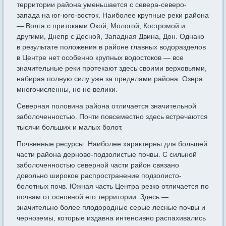
территории района уменьшается с севера-северо-
запада на юг-юго-восток. Наи­более крупные реки района
— Волга с притоками Окой, Мологой, Костромой и
другими, Днепр с Десной, Западная Двина, Дон. Однако
в результате положе­ния в районе главных водоразделов
в Центре нет особенно крупных водостоков — все
значительные реки протекают здесь своими верховьями,
набирая полную силу уже за пределами района. Озера
многочисленны, но не велики.
Северная половина района отличается значительной
заболоченностью. Почти повсеместно здесь встречаются
тысячи больших и малых болот.
Почвенные ресурсы. Наиболее характерны для большей
части района дерново-подзолистые почвы. С сильной
заболочен­ностью северной части район связано
довольно широкое распространение под­золисто-
болотных почв. Южная часть Центра резко отличается по
почвам от основной его террито­рии. Здесь —
значительно более плодородные серые лесные почвы и
черно­земы, которые издавна интенсивно распахивались