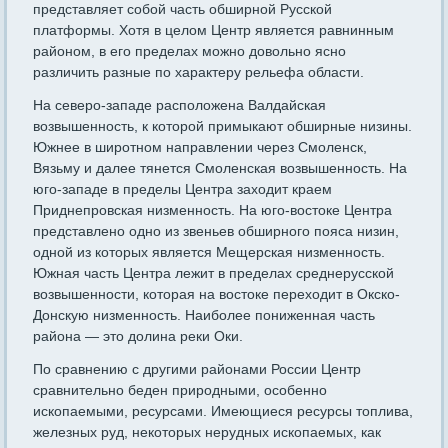
представляет собой часть обширной Русской
платформы. Хотя в це­лом Центр является равнинным
районом, в его пределах можно довольно ясно
различить разные по характеру рельефа области.
На северо-западе расположена Валдайская
возвышенность, к которой примыкают обширные низины.
Южнее в широтном направлении через Смо­ленск,
Вязьму и далее тянется Смоленская возвышенность. На
юго-западе в пределы Центра заходит краем
Приднепровская низменность. На юго-востоке Центра
представлено одно из звеньев обширного пояса низин,
одной из которых является Мещерская низменность.
Южная часть Центра лежит в преде­лах сред­нерусской
возвышенности, которая на востоке переходит в Окско-
Дон­скую низ­менность. Наиболее пониженная часть
района — это долина реки Оки.
По сравнению с другими районами России Центр
сравнительно беден природными, особенно
ископаемыми, ресурсами. Имеющиеся ресурсы топлива,
железных руд, некоторых нерудных ископаемых, как