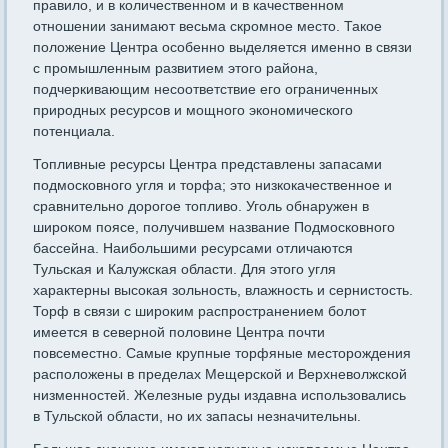
правило, и в количественном и в качественном
отношении занимают весьма скромное место. Такое
положение Центра особенно выделяется именно в связи
с промышленным развитием этого района,
подчеркивающим несоответствие его ограниченных
природных ресурсов и мощного экономического
потенциала.
Топливные ресурсы Центра представлены запасами
подмосковного угля и торфа; это низкокачественное и
сравнительно дорогое топливо. Уголь обнару­жен в
широком поясе, получившем название Подмосковного
бассейна. Наибольшими ресур­сами отличаются
Тульская и Калужская области. Для этого угля
характерны вы­сокая зольность, влажность и сернистость.
Торф в связи с широким распростра­нением болот
имеется в северной половине Центра почти
повсеместно. Самые крупные торфяные месторождения
расположены в преде­лах Мещерской и Верхневолжской
низменностей. Железные руды издавна использовались
в Тульской области, но их запасы незначительны.