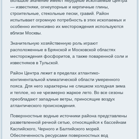
Большое значение имеют нерудные ископаемые Центра
— известняки, ог­не­упорные и кирпичные глины,
строительные, стекольные пески, гравий. Район
испытывает огромную потребность в этих ископаемых и
особенно интен­сивно их месторождения используются
вблизи Москвы.
Значительную хозяйственную роль играют
расположенные в Брянской и Московской областях
месторождения фосфори­тов, а также поваренной соли и
известняков в Тульской.
Район Центра лежит в пределах атлан­тико-
континентальной климатической области умеренного
пояса. Для него харак­терны не слишком хо­лодная зима
и теплое, но не чрезмерно жаркое лето. Во все сезоны
преобла­дают западные ветры, приносящие воздух
атлантического происхождения.
Поверхностные водные источники района пред­ставлены
разветвленной речной сетью, относящейся к бассейнам
Каспийского, Черного и Балтийского морей.
Обеспеченность ресурсами поверхностных вод