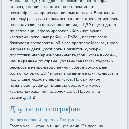
Население ЦЭР, как древнего хозяйственного ядра
страны, исторически стало носителем многих
разнообразных производственных навыков. Благодаря
раннему развитию про­мышленности, которая опиралась
на сложившиеся на­выки населения, в ЦЭР еще задолго
до революции сформировалась большая армия
квалифицирован­ных рабочих. Район, прежде всего
благодаря располо­женной в его пределах Москве, играл
и играет выдающуюся роль в развитии культуры,
подготовки ква­лифицированных кадров. Более высокий,
чем в сред­нем по стране, уровень за­нятости трудовых
ресурсов в непроизводственной сфере обусловлен
ролью, ко­торую ЦЭР играет в развитии науки, культуры и
подготовке кадров специалис­тов. Но сам район
испытывает дефицит главным образом в менее
квалифици­рованной рабочей силе. Перейти на
страницу:
1
2
Другое по географии
Анализ внешней торговли Гватемалы
Гватемала — страна индейцев майя. От древних