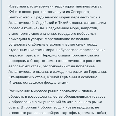
Известная к тому времени территория увеличилась за
XVI в. в шесть раз, торговые пути из Северного,
Балтийского и Средиземного морей переместились в
Атлантический, Индийский и Тихий океаны, связав таким
образом континенты. Средиземное море, напротив,
стало терять свое значение, города его побережья
приходили в упадок. Мореплавание позволило
установить стабильные экономические связи между
отдельными частями мира и обусловило формирование
мировой торговли. Передислокация торговых связей
определила быстрые темпы экономического развития
европейских стран, расположенных на побережье
Атлантического океана, и замедлила развитие Германии,
Скандинавских стран, Южной Германии и особенно
Италии, оставшихся феодальными.
Расширение мирового рынка проявилось, главным
образом, в возросшем качестве обращающихся товаров
и образования в лице колоний ёмкого внешнего рынка
сбыта. В торговый оборот вошли новые продукты, не
известные ранее европейцам: картофель, томаты, табак,